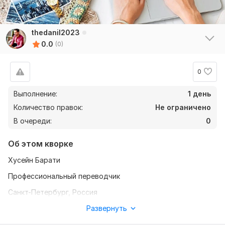
thedanil2023
0.0
(0)
0
Выполнение:
1 день
Количество правок:
Не ограничено
В очереди:
0
Об этом кворке
Хусейн Барати
Профессиональный переводчик
Санкт-Петербург, Россия
## Профиль
Развернуть
Опытный переводчик с обширным опытом в различных