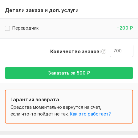
также уточнение моей работы, перевод с русского на
Детали заказа и доп. услуги
английский, либо же с английского на русский
Тематика:
Другое
Переводчик
+200
₽
Язык перевода:
с Английского на Русский
с Русского на Английский
Количество знаков
Объем услуги в кворке:
700 знаков
Заказать за
500
₽
Гарантия возврата
Средства моментально вернутся на счет,
если что-то пойдет не так.
Как это работает?