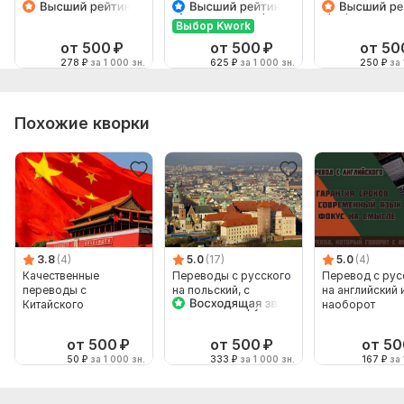
английский и
Русский и наоборот
профессионал
наоборот
Выбор Kwork
от 500
₽
от 500
₽
от 50
278
₽
за 1 000 зн.
625
₽
за 1 000 зн.
250
₽
за 
Похожие кворки
3.8
(4)
5.0
(17)
5.0
(4)
Качественные
Переводы с русского
Перевод с рус
переводы с
на польский, с
на английский 
Китайского
польского на русский
наоборот
от 500
₽
от 500
₽
от 50
50
₽
за 1 000 зн.
333
₽
за 1 000 зн.
167
₽
за 