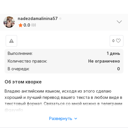
nadezdamalinina57
0.0
(0)
0
Выполнение:
1 день
Количество правок:
Не ограничено
В очереди:
0
Об этом кворке
Владею английским языком, исходя из этого сделаю
хороший и лучший перевод вашего текста в любом виде в
текстовый формат. Связаться со мной можно в телеграмм
@gaywllo
Развернуть
Нужно для заказа:
Ожидаю от вас текст, желательно в формате документа,