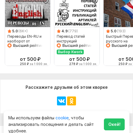
5.0
(6K+)
4.9
(779)
5.0
(193)
Переводы EN-RU и
Перевод статей
Быстрый Пере
наоборот от
инструкций
русского на
профессионала
публикаций артиклей
голландский
article
нидерландский
Выбор Kwork
обратно
от 500
₽
от 500
₽
от 50
250
₽
за 1 000 зн.
278
₽
за 1 000 зн.
250
₽
за 
Расскажите друзьям об этом кворке
Мы используем файлы
cookie
, чтобы
анализировать посещения и делать сайт
Окей!
удобнее.