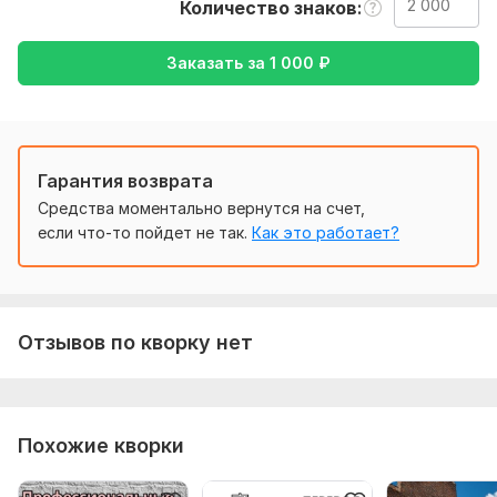
Количество знаков
Чтобы выполнить ваш заказ, мне потребуется от вас
текст ( желательно в формате документа ), а так же
Заказать за
1 000
₽
желаемый перевод ( с русского на английский или
наоборот )
Тематика:
Авто и мото,
Интернет и технологии,
Красота
и мода,
Кулинария,
Другое
Гарантия возврата
Язык перевода:
Средства моментально вернутся на счет,
с Русского на Английский
если что-то пойдет не так.
Как это работает?
с Английского на Русский
Объем услуги в кворке:
2 000 знаков
Отзывов по кворку нет
Похожие кворки