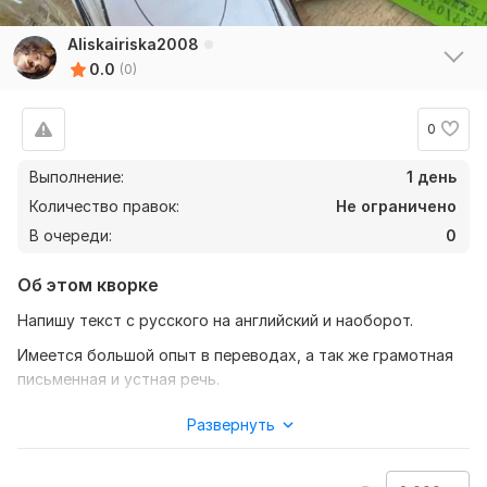
Aliskairiska2008
0.0
(0)
0
Выполнение:
1 день
Количество правок:
Не ограничено
В очереди:
0
Об этом кворке
Напишу текст с русского на английский и наоборот.
Имеется большой опыт в переводах, а так же грамотная
письменная и устная речь.
Как только отправляют текст, сразу начинаю работу.
Развернуть
У меня соответственные цены и качество.
Нужно для заказа: