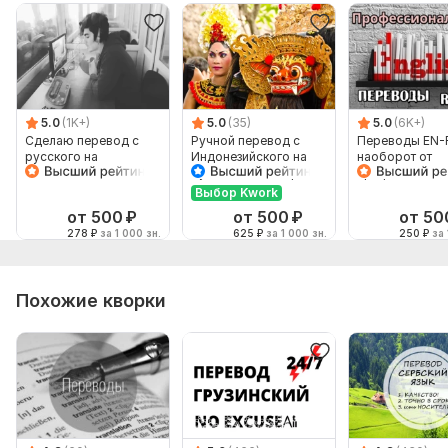
5.0
(1K+)
5.0
(35)
5.0
(6K+)
Сделаю перевод с
Ручной перевод с
Переводы EN-
русского на
Индонезийского на
наоборот от
английский и
Русский и наоборот
профессионал
наоборот
Выбор Kwork
от 500
₽
от 500
₽
от 50
278
₽
за 1 000 зн.
625
₽
за 1 000 зн.
250
₽
за 
Похожие кворки