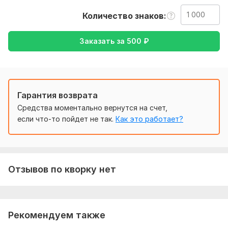
русский или наоборот.
Количество знаков
Тематика:
Красота и мода,
Кулинария,
Культура и
искусство,
Спорт,
Хобби и увлечения
Заказать за
500
₽
Язык перевода:
с Английского на Русский
с Русского на Английский
Гарантия возврата
Объем услуги в кворке:
1 000 знаков
Средства моментально вернутся на счет,
если что-то пойдет не так.
Как это работает?
Отзывов по кворку нет
Рекомендуем также