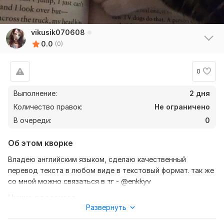
vikusik070608
0.0
(0)
0
Выполнение:
2 дня
Количество правок:
Не ограничено
В очереди:
0
Об этом кворке
Владею английским языком, сделаю качественный
перевод текста в любом виде в текстовый формат. так же
со мной можно связаться в тг - @enkkyv
Нужно для заказа:
Развернуть
Ожидаю от вас текст, желательно в формате документа.
так же уточнение моей работы: перевод с английского на