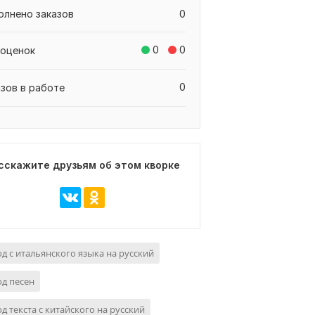
олнено заказов
0
0
0
 оценок
0
азов в работе
сскажите друзьям об этом кворке
д с итальянского языка на русский
д песен
д текста с китайского на русский