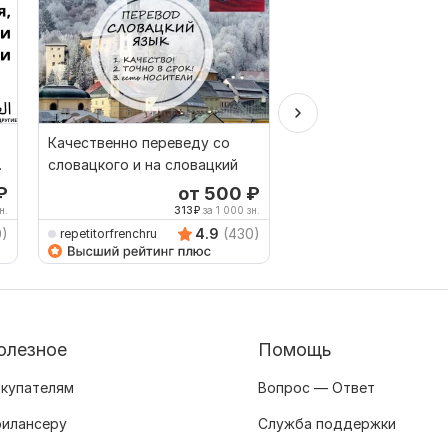
Качественно переведу со
Перевод с русского 
словацкого и на словацкий
английский и обратн
₽
от 500
₽
о
н.
313
₽
за 1 000 зн.
125
0)
4.9
(430)
repetitorfrenchru
TRANSLATION_GANG
олезное
Помощь
купателям
Вопрос — Ответ
илансеру
Служба поддержки