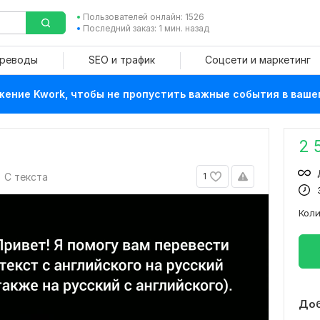
Пользователей онлайн: 1526
Последний заказ: 1 мин. назад
ереводы
SEO и трафик
Соцсети и маркетинг
ение Kwork, чтобы не пропустить важные события в ваше
2 
С текста
1
Кол
Доб