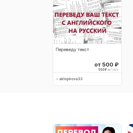
Переведу текст
от 500
₽
500
₽
за 1 лст.
aklopkova33