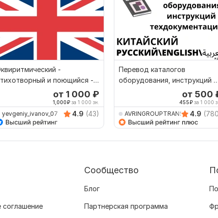
квиритмический -
Перевод каталогов
тихотворный и поющийся -
оборудования, инструкций и
еревод песен
техдокументации
от 1 000
₽
от 500
1,000
₽
за 1 000 зн.
455
₽
за 1 000 з
4.9
(43)
4.9
(78
yevgeniy_ivanov_07
AVRINGROUPTRANSLATIO
Сообщество
П
Блог
По
 соглашение
Партнерская программа
Фр