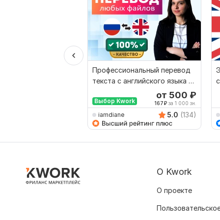
Профессиональный перевод
Э
текста с английского языка на
с
русский
п
от 500
₽
Выбор Kwork
167
₽
за 1 000 зн.
5.0
(134)
iamdiane
О Kwork
О проекте
Пользовательское