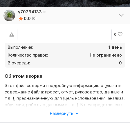
y70264133
0.0
(0)
0
Выполнение:
1 день
Количество правок:
Не ограничено
В очереди:
0
Об этом кворке
Этот файл содержит подробную информацию о [указать
содержание файла: проект, отчет, руководство, данные и
т.д. ], предназначенную для [цель использования: анализа,
обучения, работы с данными и т.д. ]. В нем представлены
[основные темы или разделы], что позволяет [опишите,
Развернуть
что позволяет сделать файл: изучить, понять,
использовать для дальнейшей работы]. Файл может быть