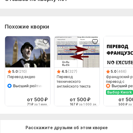
Похожие кворки
5.0
(210)
4.5
(327)
5.0
(466)
Перевод видео
Перевод
Французский р
технического
перевод с
английского текста
французского 
французский
Выбор Kwork
от 500
₽
от 500
₽
от 50
71
₽
за 1 мин.
167
₽
за 1 000 зн.
500
₽
за 
Расскажите друзьям об этом кворке