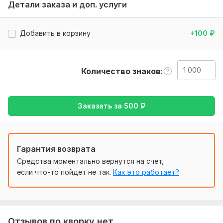
полезен для [целевой аудитории: студентов,
Детали заказа и доп. услуги
исследователей, специалистов и т.д. ].
Нужно для заказа:
Добавить в корзину
+100
₽
«Я очень доволен покупкой.
Если есть особые требования к переводу (например,
стиль, терминология), это следует указать заранее.
Количество знаков
Тематика:
Красота и мода
Язык перевода:
Заказать за
500
₽
с Русского на Английский
с Английского на Русский
Объем услуги в кворке:
1 000 знаков
Гарантия возврата
Средства моментально вернутся на счет,
если что-то пойдет не так.
Как это работает?
Отзывов по кворку нет