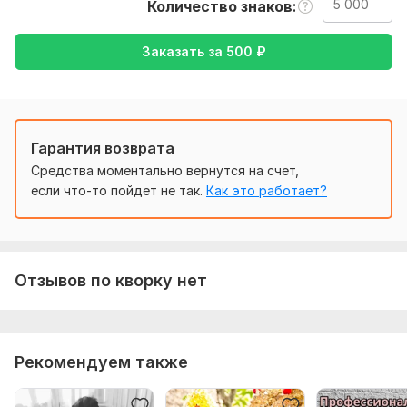
Количество знаков
Тематика:
Авто и мото,
Красота и мода,
Культура и
искусство,
Недвижимость,
Другое
Заказать за
500
₽
Язык перевода:
с Русского на Английский
с Английского на Русский
Гарантия возврата
Объем услуги в кворке:
5 000 знаков
Средства моментально вернутся на счет,
если что-то пойдет не так.
Как это работает?
Отзывов по кворку нет
Рекомендуем также