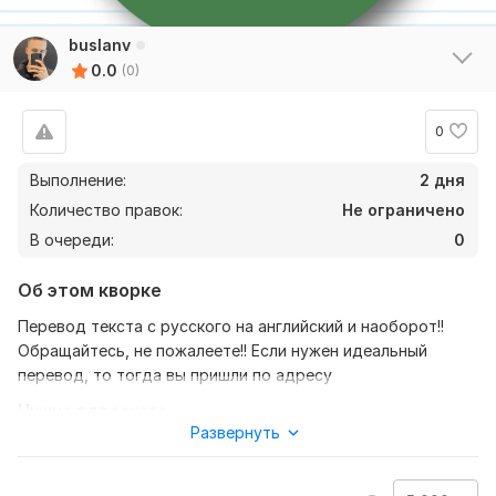
buslanv
0.0
(0)
0
Выполнение:
2 дня
Количество правок:
Не ограничено
В очереди:
0
Об этом кворке
Перевод текста с русского на английский и наоборот!!
Обращайтесь, не пожалеете!! Если нужен идеальный
перевод, то тогда вы пришли по адресу
Нужно для заказа:
Развернуть
Нужен текст для перевода, серьезные, не шуточные
предложения. Все делается идеально, на сколько это
возможно