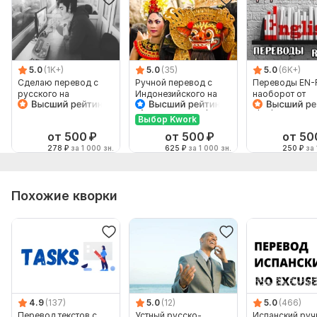
5.0
(1K+)
5.0
(35)
5.0
(6K+)
Сделаю перевод с
Ручной перевод с
Переводы EN-
русского на
Индонезийского на
наоборот от
английский и
Русский и наоборот
профессионал
наоборот
Выбор Kwork
от 500
₽
от 500
₽
от 50
278
₽
за 1 000 зн.
625
₽
за 1 000 зн.
250
₽
за 
Похожие кворки
4.9
(137)
5.0
(12)
5.0
(466)
Перевод текстов с
Устный русско-
Испанский руч