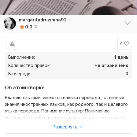
margaritadruzinina92
0.0
(0)
0
Выполнение:
1 день
Количество правок:
Не ограничено
В очереди:
0
Об этом кворке
Владею языками: имеются навыки перевода , отличные
знания иностранных языков, как родного, так и целевого
языка перевода. Понимание культур: Пониманию
культурные особенности и нюансы языка, что помогает
точно передавать смысл и контекст переводимого текста.
Развернуть
Опыт: Опыт работы в качестве переводчика, как