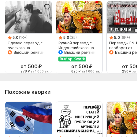
Объем услуги в кворке:
4 000 знаков
5.0
(1K+)
5.0
(35)
5.0
(6K+)
Сделаю перевод с
Ручной перевод с
Переводы EN-
русского на
Индонезийского на
наоборот от
английский и
Русский и наоборот
профессионал
наоборот
Выбор Kwork
от 500
₽
от 500
₽
от 50
278
₽
за 1 000 зн.
625
₽
за 1 000 зн.
250
₽
за 
Похожие кворки