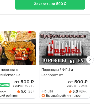
Заказать за
500
₽
 перевод с
Переводы EN-RU и
Качест
зийского на
наоборот от
русско
й и наоборот
профессионала
язык и
от 500
₽
от 500
₽
Kwork
625
₽
за 1 000 зн.
250
₽
за 1 000 зн.
5.0
(35)
5.0
(6K+)
book
DroBit
Damet