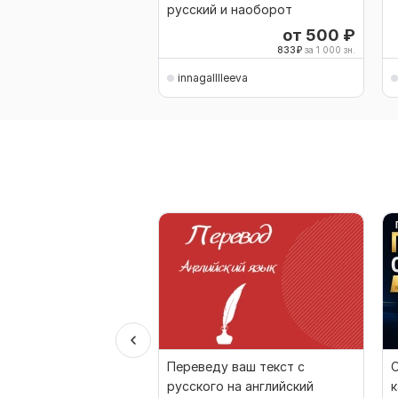
русский и наоборот
от 500
₽
833
₽
за 1 000 зн.
innagalllleeva
Переведу ваш текст с
С
русского на английский
к