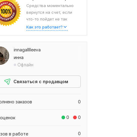
Средства моментально
вернутся на счет, если
что-то пойдет не так
Как это работает?
innagalllleeva
инна
Офлайн
Связаться с продавцом
олнено заказов
0
0
0
 оценок
0
азов в работе