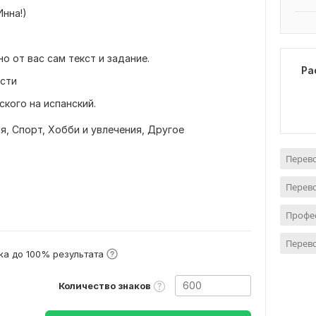
Инна!)
о от вас сам текст и задание.
Ра
ести
ского на испанский.
ия,
Спорт,
Хобби и увлечения,
Другое
Перево
Перево
Профе
Перев
а до 100% результата
Количество знаков