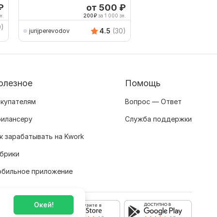
Гарантия
сохранением форма
₽
от 500
₽
о
н.
200
₽
за 1 000 зн.
500
0)
AVRINGROUPTRANSLA
4.5
(30)
jurijperevodov
олезное
Помощь
купателям
Вопрос — Ответ
илансеру
Служба поддержки
к зарабатывать на Kwork
брики
бильное приложение
Окей!