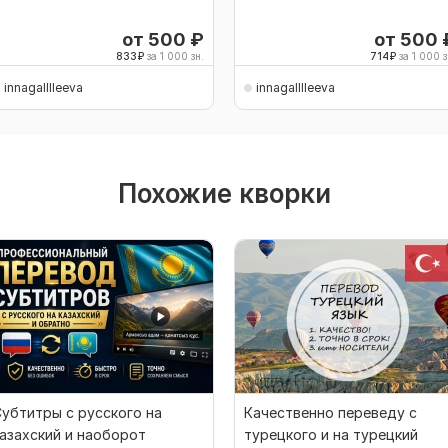
от 500
₽
от 500
833
₽
за 1 000 зн.
714
₽
за 1 000 з
innagalllleeva
innagalllleeva
Похожие кворки
убтитры с русского на
Качественно переведу с
азахский и наоборот
турецкого и на турецкий