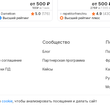
от 500
₽
от 500
100
₽
за 1 мин.
278
₽
за 1 000 з
5.0
(176)
4.9
(43
Dametken
repetitorfrenchru
Сообщество
П
Блог
По
 соглашение
Партнерская программа
Фр
тки ПД
Кейсы
Ка
Ру
Мо
ы
cookie
, чтобы анализировать посещения и делать сайт