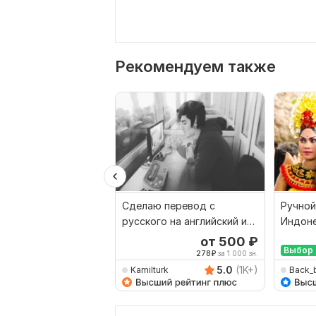
Рекомендуем также
Сделаю перевод с
Ручной
русского на английский и
Индоне
наоборот
Русски
от 500
₽
Выбор 
278
₽
за 1 000 зн.
5.0
(1K+)
Kamilturk
Back_