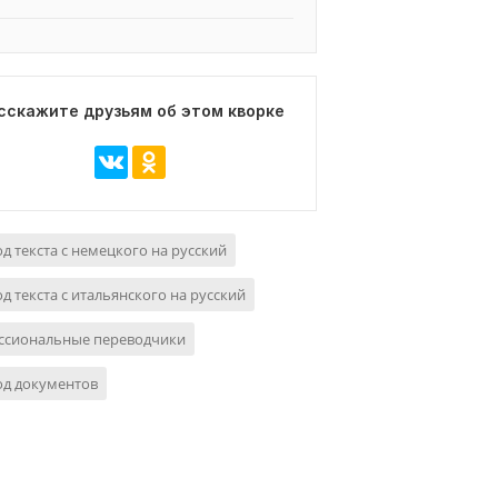
сскажите друзьям об этом кворке
д текста с немецкого на русский
д текста с итальянского на русский
ссиональные переводчики
од документов