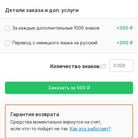
Переведу 3000 знаков с пробелами. Качество и скорость
выполнения перевода гарантировано.
Детали заказа и доп. услуги
Нужно для заказа:
От Вас потребуется предоставить файл для перевода в
За каждые дополнительные 1000 знаков
+300
₽
любом удобном для Вас формате и озвучить имеющиеся
пожелания.
Перевод с немецкого языка на русский
+200
₽
Будьте внимательны при подсчете объема и необходимых
дополнительных опций.
За качественным переводом сюда!!!
Количество знаков
Тематика:
Интернет и технологии,
Отдых и развлечения,
Спорт,
Туризм и путешествия,
Другое
Заказать за
500
₽
Язык перевода:
с Английского на Русский
с Русского на Английский
Гарантия возврата
Объем услуги в кворке:
3 000 знаков
Средства моментально вернутся на счет,
если что-то пойдет не так.
Как это работает?