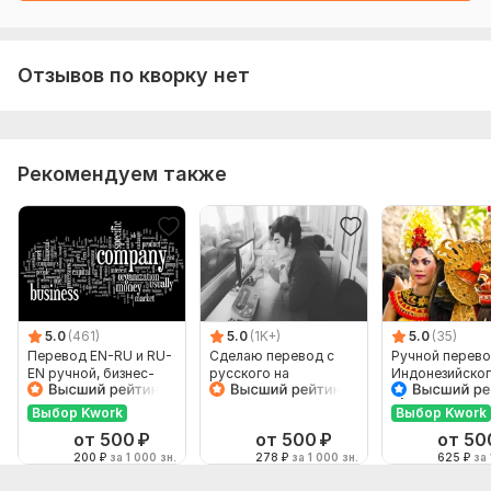
Отзывов по кворку нет
Рекомендуем также
5.0
(461)
5.0
(1K+)
5.0
(35)
Перевод EN-RU и RU-
Сделаю перевод с
Ручной перево
EN ручной, бизнес-
русского на
Индонезийског
английский
английский и
Русский и нао
наоборот
Выбор Kwork
Выбор Kwork
от 500
₽
от 500
₽
от 50
200
₽
за 1 000 зн.
278
₽
за 1 000 зн.
625
₽
за 