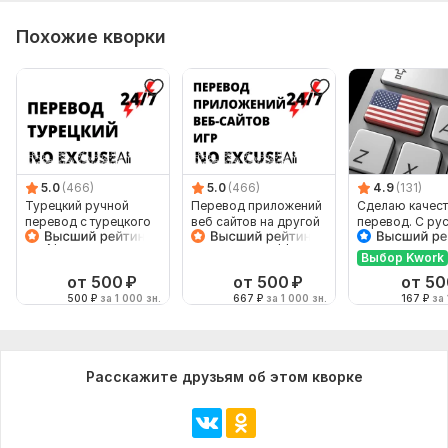
Похожие кворки
5.0
(466)
5.0
(466)
4.9
(131)
Турецкий ручной
Перевод приложений
Сделаю качес
перевод с турецкого
веб сайтов на другой
перевод. С ру
на турецкий
язык Website app
на английский 
локализация
наоборот
Выбор Kwork
от 500
₽
от 500
₽
от 50
500
₽
за 1 000 зн.
667
₽
за 1 000 зн.
167
₽
за 
Расскажите друзьям об этом кворке