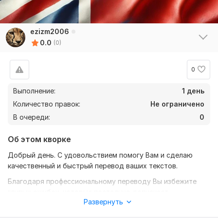
ezizm2006
0.0
(0)
0
Выполнение:
1 день
Количество правок:
Не ограничено
В очереди:
0
Об этом кворке
Добрый день. С удовольствием помогу Вам и сделаю
качественный и быстрый перевод ваших текстов.
Благодаря профессиональному переводу Вы избежите
глупых ошибок, которые постоянно допускает
Развернуть
искусственный интеллект (ИИ).