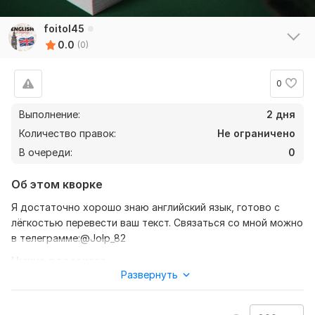
foitol45
0.0
(0)
0
Выполнение:
2 дня
Количество правок:
Не ограничено
В очереди:
0
Об этом кворке
Я достаточно хорошо знаю английский язык, готово с
лёгкостью перевести ваш текст. Связаться со мной можно
в телеграмме:@Jolp_82
Нужно для заказа:
Развернуть
Буду ждать ваших текстов, напоминаю что перевод идёт
с английского на русский язык, либо же с русского на
английский язык