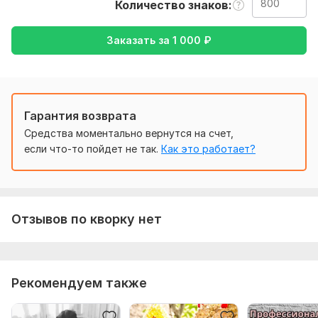
Количество знаков
Тематика:
Отдых и развлечения,
Работа, карьера,
Семья,
дети,
Спорт,
Другое
Заказать за
1 000
₽
Язык перевода:
с Английского на Русский
с Русского на Английский
Гарантия возврата
Объем услуги в кворке:
800 знаков
Средства моментально вернутся на счет,
если что-то пойдет не так.
Как это работает?
Отзывов по кворку нет
Рекомендуем также