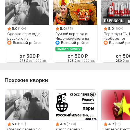
5.0
(1K+)
5.0
(35)
5.0
(6K+)
Сделаю перевод с
Ручной перевод с
Переводы EN-
русского на
Индонезийского на
наоборот от
английский и
Русский и наоборот
профессионал
наоборот
Выбор Kwork
от 500
₽
от 500
₽
от 50
278
₽
за 1 000 зн.
625
₽
за 1 000 зн.
250
₽
за 
Похожие кворки
5.0
(1K+)
4.9
(779)
4.7
(15)
Сделаю перевод с
Кросс перевод
Перевод быстр