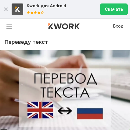
Kwork для
Android
Скачать
Вход
Переведу текст