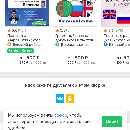
5.0
(1K+)
5.0
(5)
5.0
(279)
Перевод с
Грамотный перевод
Перевод с рус
Азербайджанского
документов и текстов
украинского н
языка и на
с русского на
английский и
Азербайджанский
туркменский язык
наоборот
Выбор Kwork
язык от носителя
от 500
₽
от 500
₽
от 50
278
₽
за 1 000 зн.
500
₽
за 1 000 зн.
100
₽
за 
Расскажите друзьям об этом кворке
Мы используем файлы
cookie
, чтобы
анализировать посещения и делать сайт
Окей!
удобнее.