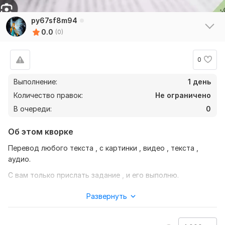
py67sf8m94
0.0
(0)
0
Выполнение:
1 день
Количество правок:
Не ограничено
В очереди:
0
Об этом кворке
Перевод любого текста , с картинки , видео , текста ,
аудио.
С вам только прислать задание , и его выполню.
Нужно для заказа:
Развернуть
Что ты выполнить ваш заказ, мне потребуется , что бы вы
прислали ваше задание и то что бы хотите с ним сделать .