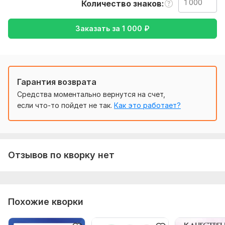
Количество знаков
Тематика:
Образование и наука,
Семья, дети,
Строительство,
Туризм и путешествия,
Юридическая
Заказать за
1 000
₽
Язык перевода:
с Английского на Русский
Объем услуги в кворке:
1 000 знаков
Гарантия возврата
Средства моментально вернутся на счет,
если что-то пойдет не так.
Как это работает?
Отзывов по кворку нет
Похожие кворки