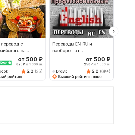
 перевод с
Переводы EN-RU и
Качест
зийского на
наоборот от
русско
й и наоборот
профессионала
язык и
от 500
₽
от 500
₽
Kwork
625
₽
за 1 000 зн.
250
₽
за 1 000 зн.
5.0
(35)
5.0
(6K+)
book
DroBit
Damet