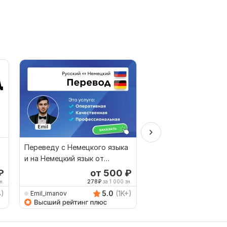
Переведу с Немецкого языка
Английский ручной п
Юр
и на Немецкий язык от
английского на русс
носителя языка
₽
от 500
₽
о
н.
278
₽
за 1 000 зн.
167
8)
5.0
(1K+)
Emil_imanov
TRANSLATION24ON7