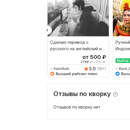
Сделаю перевод с
Ручной
русского на английский и
Индоне
наоборот
Русски
от 500
₽
Выбор 
278
₽
за 1 000 зн.
5.0
(1K+)
Kamilturk
Back_
Отзывы по кворку
Отзывов по кворку нет