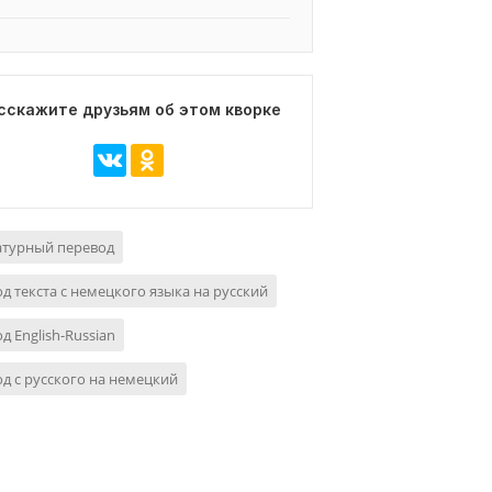
сскажите друзьям об этом кворке
атурный перевод
д текста с немецкого языка на русский
д English-Russian
д с русского на немецкий