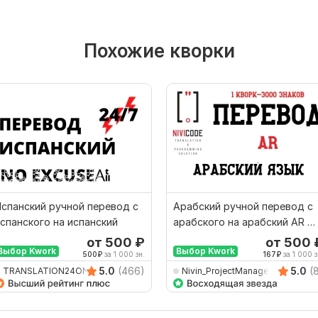
Похожие кворки
спанский ручной перевод с
Арабский ручной перевод с
спанского на испанский
арабского на арабский AR 
Мед Тех Документ
от 500
₽
от 500
Выбор Kwork
Выбор Kwork
500
₽
за 1 000 зн.
167
₽
за 1 000 з
5.0
(466)
5.0
(
TRANSLATION24ON7
Nivin_ProjectManager