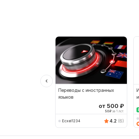
Переводы с иностранных
И
языков
и
от 500
₽
50
₽
за 1 лст.
4.2
(6)
Ecxel1234