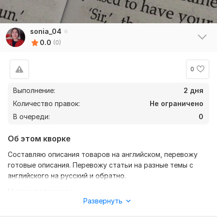
sonia_04
0.0
(0)
0
Выполнение:
2 дня
Количество правок:
Не ограничено
В очереди:
0
Об этом кворке
Составляю описания товаров на английском, перевожу
готовые описания. Перевожу статьи на разные темы с
английского на русский и обратно.
Нужно для заказа:
Развернуть
Опишите ваши требования и предпочтения по работе.
Предоставьте все необходимые файлы и доступы для