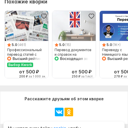
Похожие кворки
5.0
(461)
5.0
(15)
5.0
(1K+)
Профессиональный
Перевод документов
Переведу с
перевод статей с
и справок на
Немецкого язык
английского на
английский для
Немецкий язык
русский и наоборот
посольства,
носителя язык
Выбор Kwork
консульства
от 500
₽
от 500
₽
от 50
200
₽
за 1 000 зн.
250
₽
за 1 лст.
278
₽
за 
Расскажите друзьям об этом кворке