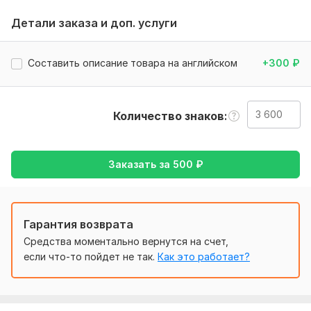
выполнения задания.
Детали заказа и доп. услуги
Тематика:
Авто и мото,
Недвижимость,
Товары и услуги,
Туризм и путешествия,
Электроника, гаджеты
Составить описание товара на английском
+300
₽
Язык перевода:
с Русского на Английский
с Английского на Русский
Количество знаков
Объем услуги в кворке:
3 600 знаков
Заказать за
500
₽
Гарантия возврата
Средства моментально вернутся на счет,
если что-то пойдет не так.
Как это работает?