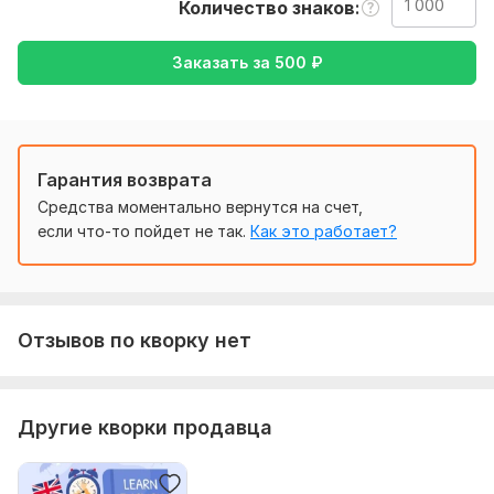
вас. А также опишите что точно хотите получить и ваши
Количество знаков
предпочтения.
Заказать за
500
₽
Тематика:
Интернет и технологии,
Красота и мода,
Культура и искусство,
Медицина и здоровье,
Образование
и наука
Язык перевода:
Гарантия возврата
с Английского на Русский
с Русского на Английский
Средства моментально вернутся на счет,
если что-то пойдет не так.
Как это работает?
Объем услуги в кворке:
1 000 знаков
Отзывов по кворку нет
Другие кворки продавца