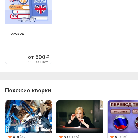
Перевод
от 500
₽
13
₽
за 1 лст.
Похожие кворки
4.9
(32)
5.0
(176)
5.0
(15)