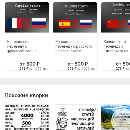
Качественно
Качественно
Качественно
переведу с
переведу с русского
переведу с
французского на
на испанский и
Китайского на
русский и наоборот
наоборот
русский и нао
от 500
₽
от 500
₽
от 50
278
₽
за 1 000 зн.
278
₽
за 1 000 зн.
278
₽
за 
Похожие кворки