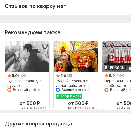
Отзывов по кворку нет
Язык перевода:
с Русского на Английский
с Английского на Русский
Рекомендуем также
Объем услуги в кворке:
1 800 знаков
5.0
(1K+)
5.0
(35)
5.0
(6K+)
Сделаю перевод с
Ручной перевод с
Переводы EN-
русского на
Индонезийского на
наоборот от
английский и
Русский и наоборот
профессионал
наоборот
Выбор Kwork
от 500
₽
от 500
₽
от 50
278
₽
за 1 000 зн.
625
₽
за 1 000 зн.
250
₽
за 
Другие кворки продавца