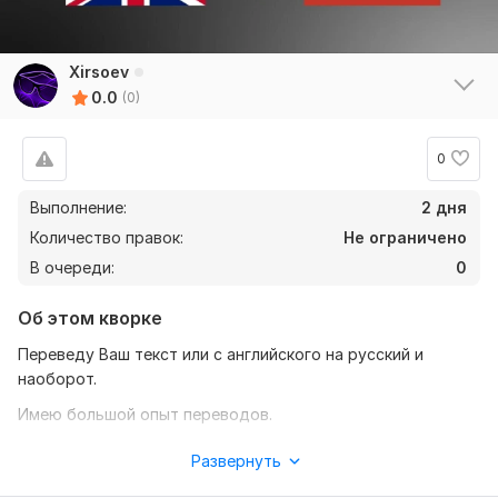
Xirsoev
0.0
(0)
0
Выполнение:
2 дня
Количество правок:
Не ограничено
В очереди:
0
Об этом кворке
Переведу Ваш текст или с английского на русский и
наоборот.
Имею большой опыт переводов.
Всегда интересуюсь заданием и веду диалог с
Развернуть
заказчиком. Как результат - текст перевода, максимально