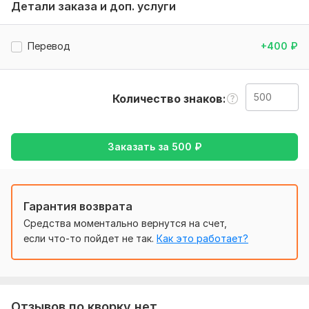
Детали заказа и доп. услуги
вас предпочтения.
Тематика:
Культура и искусство,
Образование и наука,
Перевод
+400
₽
Отдых и развлечения,
Работа, карьера,
Другое
Язык перевода:
с Английского на Русский
Количество знаков
с Русского на Английский
Объем услуги в кворке:
500 знаков
Заказать за
500
₽
Гарантия возврата
Средства моментально вернутся на счет,
если что-то пойдет не так.
Как это работает?
Отзывов по кворку нет