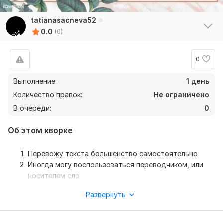
tatianasacneva52
0.0
(0)
0
Выполнение:
1 день
Количество правок:
Не ограничено
В очереди:
0
Об этом кворке
Перевожу текста большенство самостоятельно
Иногда могу воспользоваться переводчиком, или
носителем сло
Нужно для заказа:
Развернуть
Чтобы выполнить ваш заказ, мне потребуется от вас
задание. Опишите, что именно вы хотите получить, какие у