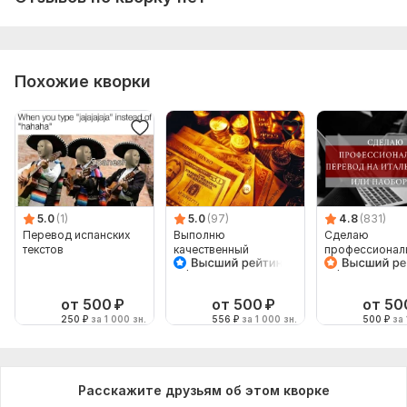
Похожие кворки
5.0
(1)
5.0
(97)
4.8
(831)
Перевод испанских
Выполню
Сделаю
текстов
качественный
профессионал
перевод текста на
перевод на
тематику - финансы,
итальянский и
банки
наоборот
от 500
₽
от 500
₽
от 50
250
₽
за 1 000 зн.
556
₽
за 1 000 зн.
500
₽
за 
Расскажите друзьям об этом кворке