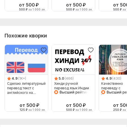
от 500
₽
от 500
₽
от 50
500
₽
за 1 000 зн.
500
₽
за 1 000 зн.
500
₽
за 
Похожие кворки
4.9
(1K+)
5.0
(466)
4.9
(430)
Сделаю литературный
Хинди ручной
Качественно
перевод текст с
перевод язык Индии
переведу с
английского на
Индийский
узбекского и н
русский 4000 знаков
узбекский
от 500
₽
от 500
₽
от 50
125
₽
за 1 000 зн.
500
₽
за 1 000 зн.
250
₽
за 