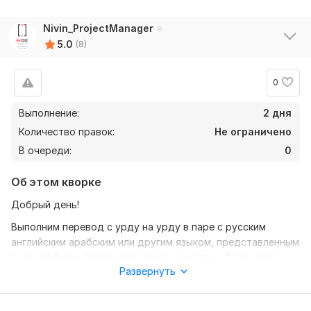
Nivin_ProjectManager
5.0
(8)
0
Выполнение:
2 дня
Количество правок:
Не ограничено
В очереди:
0
Об этом кворке
Добрый день!
Выполним перевод с урду на урду в паре с русским
английским арабским или другим языком, представленным
в нашем бюро переводов (всего доступно 48 языков).
Развернуть
Переводчик урду - носитель языка, занимается
переводами на протяжении уже 4 лет. По образованию
лингвист.