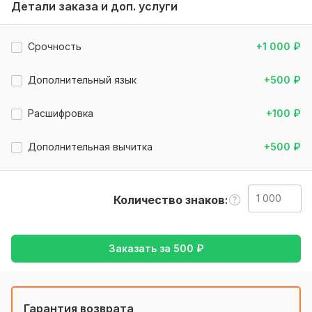
Детали заказа и доп. услуги
Свяжитесь с нами, чтобы получить бесплатную
консультацию и узнать больше о наших услугах.
Срочность
+1 000
₽
Нужно для заказа:
Предоставьте качественный читаемый текст в формате
Дополнительный язык
+500
₽
WORD.
Расшифровка
+100
₽
Если у вас PDF добавьте опцию расшифровка.
Будьте внимательны при подсчете объема.
Дополнительная вычитка
+500
₽
Тематика:
Медицина и здоровье,
Образование и наука,
Работа, карьера,
Финансы, банки,
Юридическая
Количество знаков
Язык перевода:
с Урду на Русский
с Русского на Урду
Заказать за
500
₽
Объем услуги в кворке:
1 000 знаков
Гарантия возврата