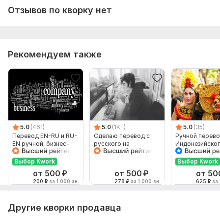
Образование и наука,
Спорт,
Туризм и путешествия
Отзывов по кворку нет
Язык перевода:
с Русского на Английский
с Английского на Русский
Рекомендуем также
Объем услуги в кворке:
1 000 знаков
5.0
(461)
5.0
(1K+)
5.0
(35)
Перевод EN-RU и RU-
Сделаю перевод с
Ручной перево
EN ручной, бизнес-
русского на
Индонезийског
английский
английский и
Русский и нао
наоборот
Выбор Kwork
Выбор Kwork
от 500
₽
от 500
₽
от 50
200
₽
за 1 000 зн.
278
₽
за 1 000 зн.
625
₽
за 
Другие кворки продавца