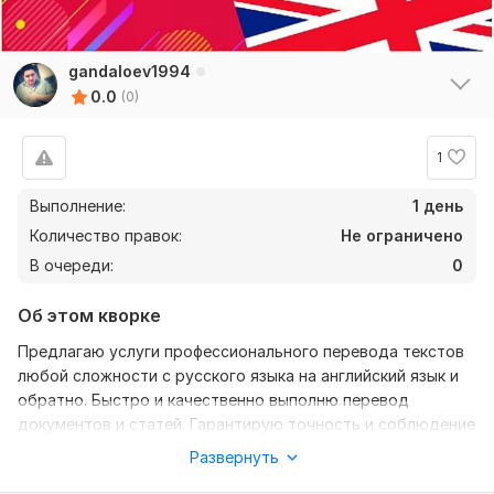
gandaloev1994
0.0
(0)
1
Выполнение:
1 день
Количество правок:
Не ограничено
В очереди:
0
Об этом кворке
Предлагаю услуги профессионального перевода текстов
любой сложности с русского языка на английский язык и
обратно. Быстро и качественно выполню перевод
документов и статей. Гарантирую точность и соблюдение
всех требований к переводу.
Развернуть
Имею небольшой опыт работы с различными видами