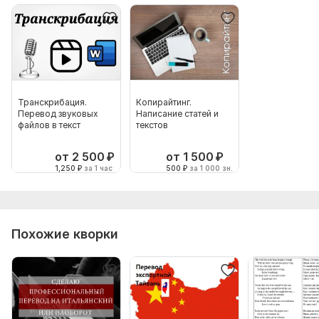
Транскрибация.
Копирайтинг.
Перевод звуковых
Написание статей и
файлов в текст
текстов
от 2 500
₽
от 1 500
₽
1,250
₽
за 1 час
500
₽
за 1 000 зн.
Похожие кворки