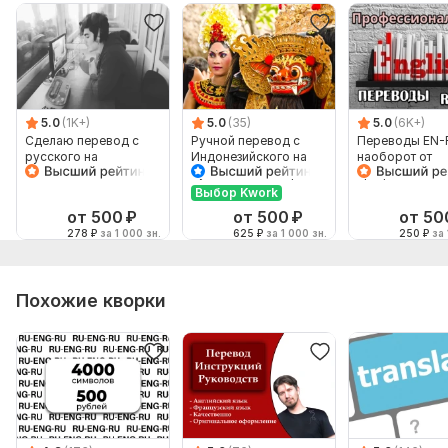
5.0
(1K+)
5.0
(35)
5.0
(6K+)
Сделаю перевод с
Ручной перевод с
Переводы EN-
русского на
Индонезийского на
наоборот от
английский и
Русский и наоборот
профессионал
наоборот
Выбор Kwork
от 500
₽
от 500
₽
от 50
278
₽
за 1 000 зн.
625
₽
за 1 000 зн.
250
₽
за 
Похожие кворки