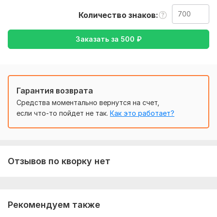
перевод
Количество знаков
Тематика:
Красота и мода,
Отдых и развлечения,
Туризм
и путешествия,
Хобби и увлечения,
Другое
Заказать за
500
₽
Язык перевода:
с Английского на Русский
с Русского на Английский
Гарантия возврата
Объем услуги в кворке:
700 знаков
Средства моментально вернутся на счет,
если что-то пойдет не так.
Как это работает?
Отзывов по кворку нет
Рекомендуем также