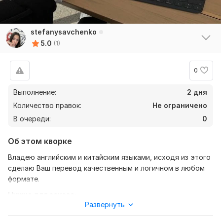
stefanysavchenko
5.0
(1)
0
Выполнение:
2 дня
Количество правок:
Не ограничено
В очереди:
0
Об этом кворке
Владею английским и китайским языками, исходя из этого
сделаю Ваш перевод качественным и логичном в любом
формате.
Нужно для заказа:
Развернуть
Ожидаю от вас текст, желательно в формате документа и
также уточнение моей работы, каких языков нужен