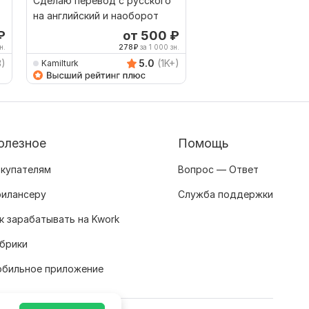
Сделаю перевод с русского
Качественный перев
на английский и наоборот
русского на казахски
наоборот
₽
от 500
₽
о
н.
278
₽
за 1 000 зн.
250
3)
5.0
(1K+)
Kamilturk
Dametken
олезное
Помощь
купателям
Вопрос — Ответ
илансеру
Служба поддержки
к зарабатывать на Kwork
брики
бильное приложение