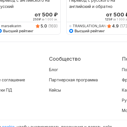
еревод с английского на
Перевод с русского на
усский
английский и обратно
от 500
₽
от 500
250
₽
за 1 000 зн.
125
₽
за 1 000 з
5.0
(169)
4.9
(17
marselkarim
TRANSLATION_GANG
Сообщество
П
Блог
По
 соглашение
Партнерская программа
Фр
тки ПД
Кейсы
Ка
Ру
Мо
ы
cookie
, чтобы анализировать посещения и делать сайт