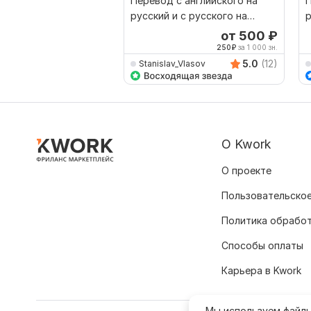
Перевод с английского на
П
русский и с русского на
р
английский
от 500
₽
250
₽
за 1 000 зн.
5.0
(12)
Stanislav_Vlasov
О Kwork
О проекте
Пользовательское
Политика обрабо
Способы оплаты
Карьера в Kwork
Мы используем файл