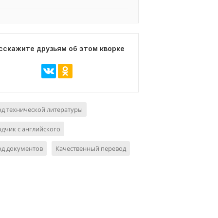
сскажите друзьям об этом кворке
д технической литературы
дчик с английского
од документов
Качественный перевод