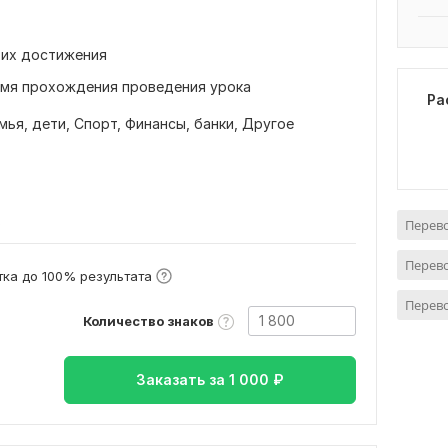
 их достижения
емя прохождения проведения урока
Ра
мья, дети,
Спорт,
Финансы, банки,
Другое
в
Перево
Перево
ка до 100% результата
Перев
Количество знаков
Заказать за
1 000
₽