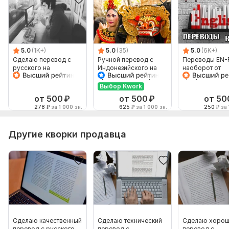
5.0
(1K+)
5.0
(35)
5.0
(6K+)
Сделаю перевод с
Ручной перевод с
Переводы EN-
русского на
Индонезийского на
наоборот от
английский и
Русский и наоборот
профессионал
наоборот
Выбор Kwork
от 500
₽
от 500
₽
от 50
278
₽
за 1 000 зн.
625
₽
за 1 000 зн.
250
₽
за 
Другие кворки продавца
Сделаю качественный
Сделаю технический
Сделаю хорош
перевод с русского
перевод с
перевод с