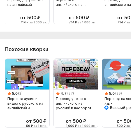
на английский
английского на
английского на
русский
русский
от 500
₽
от 500
₽
от 50
714
₽
за 1 000 зн.
714
₽
за 1 000 зн.
714
₽
за 
Похожие кворки
5.0
(2)
4.7
(27)
5.0
(29)
Перевод аудио и
Переведу текст с
Перевод на яп
видео с русского на
английского на
язык
английский и
русский и наоборот
наоборот
от 500
₽
от 500
₽
от 50
50
₽
за 1 мин.
1,000
₽
за 1 000 зн.
500
₽
за 