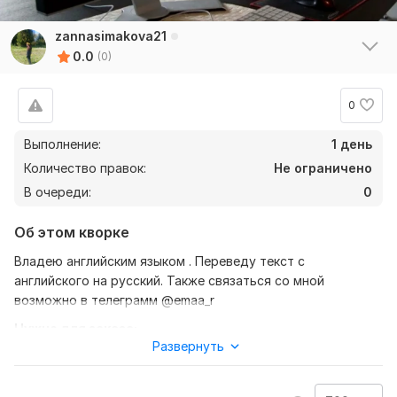
zannasimakova21
0.0
(0)
0
Выполнение:
1 день
Количество правок:
Не ограничено
В очереди:
0
Об этом кворке
Владею английским языком . Переведу текст с
английского на русский. Также связаться со мной
возможно в телеграмм @emaa_r
Нужно для заказа:
Развернуть
Ожидаю от вас текст, желательно в формате документа,
также уточнение моей работы-перевод с английского на
русский , либо же с русского на английский