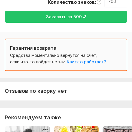
Количество знаков
Тематика:
Интернет и технологии,
Культура и искусство,
Образование и наука,
Отдых и развлечения,
Туризм и
Заказать за
500
₽
путешествия
Язык перевода:
с Английского на Русский
с Русского на Английский
Гарантия возврата
Объем услуги в кворке:
700 знаков
Средства моментально вернутся на счет,
если что-то пойдет не так.
Как это работает?
Отзывов по кворку нет
Рекомендуем также