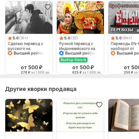
5.0
(1K+)
5.0
(35)
5.0
(6K+)
Сделаю перевод с
Ручной перевод с
Переводы EN-
русского на
Индонезийского на
наоборот от
английский и
Русский и наоборот
профессионал
наоборот
Выбор Kwork
от 500
₽
от 500
₽
от 50
278
₽
за 1 000 зн.
625
₽
за 1 000 зн.
250
₽
за 
Другие кворки продавца