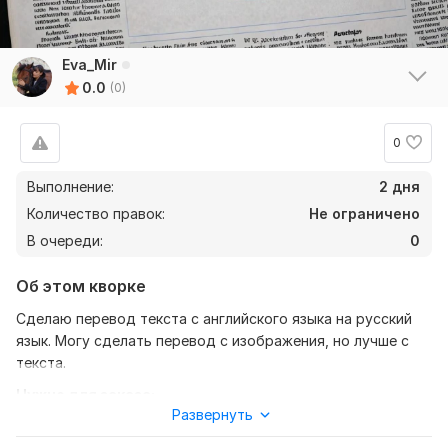
Eva_Mir
0.0
(0)
0
Выполнение:
2 дня
Количество правок:
Не ограничено
В очереди:
0
Об этом кворке
Сделаю перевод текста с английского языка на русский
язык. Могу сделать перевод с изображения, но лучше с
текста.
Нужно для заказа:
Развернуть
Чтобы выполнить Ваш заказ, мне потребуется от Вас
задание. Что от меня требуется и в какие сроки. И тип