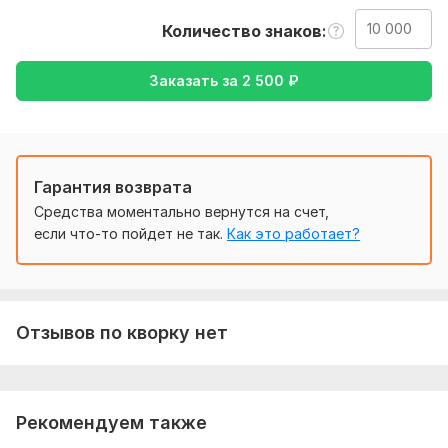
файла.
Количество знаков
Тематика:
Красота и мода,
Образование и наука,
Семья,
дети,
Строительство,
Туризм и путешествия
Заказать за
2 500
₽
Язык перевода:
с Английского на Русский
Объем услуги в кворке:
10 000 знаков
Гарантия возврата
Средства моментально вернутся на счет,
если что-то пойдет не так.
Как это работает?
Отзывов по кворку нет
Рекомендуем также