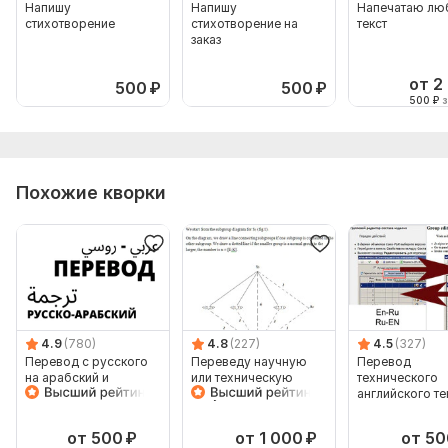
Напишу
Напишу
Напечатаю лю
стихотворение
стихотворение на
текст
заказ
от 2
500
₽
500
₽
500
₽
з
Похожие кворки
4.9
(780)
4.8
(227)
4.5
(327)
Перевод с русского
Переведу научную
Перевод
на арабский и
или техническую
технического
диалекты arabic
документацию с
английского те
русского на
английский
от 500
₽
от 1 000
₽
от 50