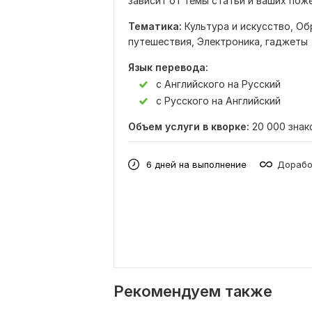
зависит от темы статьи и ваших поже
Тематика:
Культура и искусство,
Об
путешествия,
Электроника, гаджеты
Язык перевода:
с Английского на Русский
с Русского на Английский
Объем услуги в кворке:
20 000 знак
6 дней на выполнение
Дорабо
Рекомендуем также