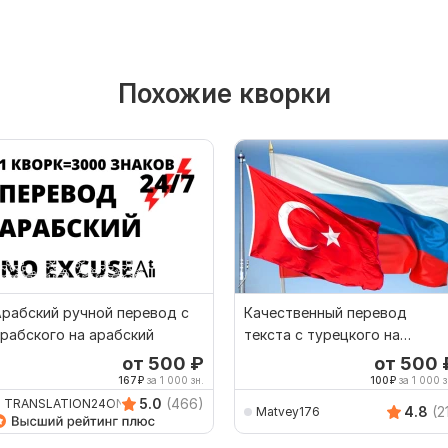
Похожие кворки
рабский ручной перевод с
Качественный перевод
рабского на арабский
текста с турецкого на
русский и наоборот
от 500
₽
от 500
167
₽
за 1 000 зн.
100
₽
за 1 000 з
5.0
(466)
TRANSLATION24ON7
4.8
(2
Matvey176