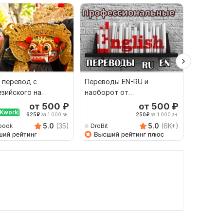
 перевод с
Переводы EN-RU и
Сдела
зийского на
наоборот от
перево
й и наоборот
профессионала
англий
от 500
₽
от 500
₽
Kwork
Выбор
625
₽
за 1 000 зн.
250
₽
за 1 000 зн.
5.0
(35)
5.0
(6K+)
book
DroBit
Dimitr