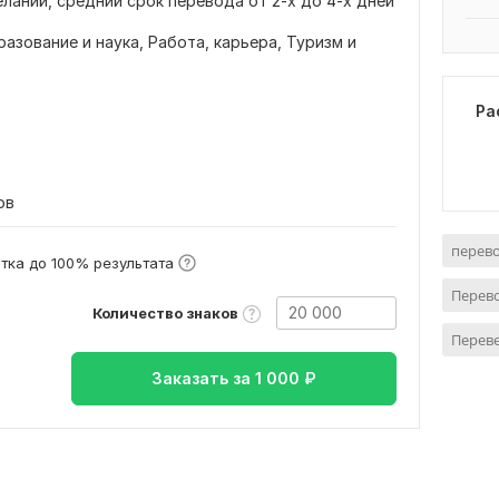
ланий, средний срок перевода от 2-х до 4-х дней
разование и наука,
Работа, карьера,
Туризм и
Ра
ов
перево
тка до 100% результата
Перев
Количество знаков
Переве
Заказать за
1 000
₽