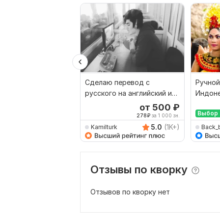
Сделаю перевод с
Ручной
русского на английский и
Индоне
наоборот
Русски
от 500
₽
Выбор 
278
₽
за 1 000 зн.
5.0
(1K+)
Kamilturk
Back_
Отзывы по кворку
Отзывов по кворку нет