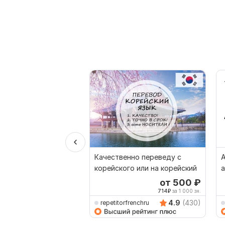
Качественно переведу с
А
корейского или на корейский
а
от 500
₽
714
₽
за 1 000 зн.
4.9
(430)
repetitorfrenchru