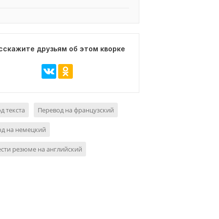
сскажите друзьям об этом кворке
д текста
Перевод на французский
од на немецкий
сти резюме на английский