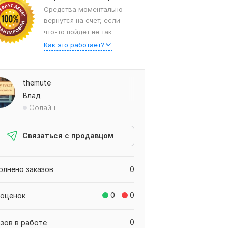
Средства моментально
вернутся на счет, если
что-то пойдет не так
Как это работает?
themute
Влад
Офлайн
Связаться с продавцом
олнено заказов
0
0
0
 оценок
0
азов в работе