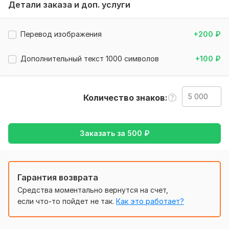
Детали заказа и доп. услуги
Локализация: Адаптирую текст под русскоязычную
аудиторию, учитывая культурные особенности.
Перевод изображения
+200
₽
Соблюдение сроков: Всегда выполняю работу в
обговоренные сроки.
Дополнительный текст 1000 символов
+100
₽
Обсуждение всех деталей: Перед началом работы мы
обязательно обсудим ваши пожелания.
Количество знаков
Темы перевода:
Бизнес и маркетинг
Технические тексты
Заказать за
500
₽
Научные статьи
Почему выбирают меня:
Гарантия возврата
Профессионализм и качество
Средства моментально вернутся на счет,
Индивидуальный подход
если что-то пойдет не так.
Как это работает?
Доступные цены