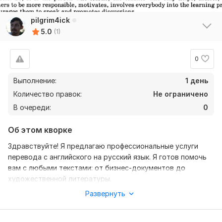
pilgrim4ick
5.0
(1)
0
Выполнение:
1 день
Количество правок:
Не ограничено
В очереди:
0
Об этом кворке
Здравствуйте! Я предлагаю профессиональные услуги
перевода с английского на русский язык. Я готов помочь
вам с любыми текстами: от бизнес-документов до
художественной литературы.
Развернуть
Мои услуги:
Точный перевод: Гарантирую сохранение смысла и
нюансов оригинала.