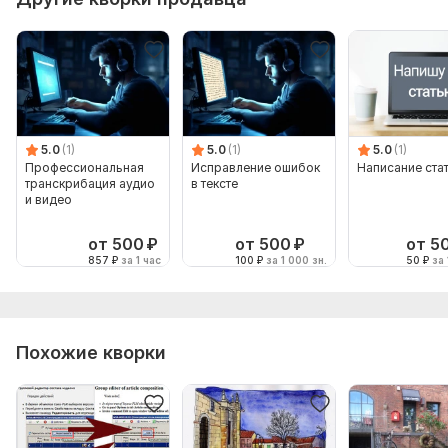
5.0
(1)
5.0
(1)
5.0
(1)
Профессиональная
Исправление ошибок
Написание ста
транскрибация аудио
в тексте
и видео
от 500
₽
от 500
₽
от 5
857
₽
за 1 час
100
₽
за 1 000 зн.
50
₽
за 
Похожие кворки