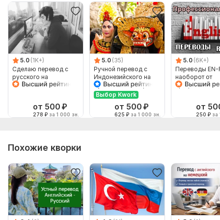
5.0
(1K+)
5.0
(35)
5.0
(6K+)
Сделаю перевод с
Ручной перевод с
Переводы EN-
русского на
Индонезийского на
наоборот от
английский и
Русский и наоборот
профессионал
наоборот
Выбор Kwork
от 500
₽
от 500
₽
от 50
278
₽
за 1 000 зн.
625
₽
за 1 000 зн.
250
₽
за 
Похожие кворки