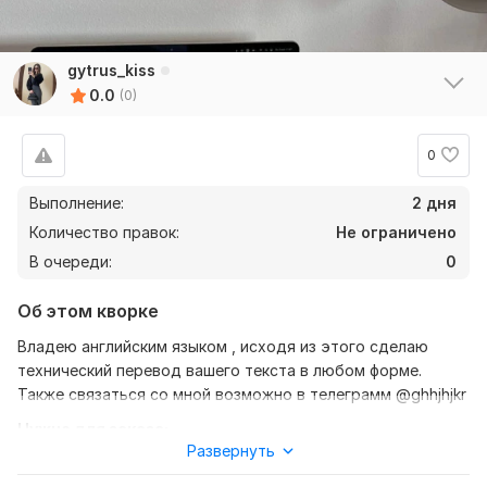
gytrus_kiss
0.0
(0)
0
Выполнение:
2 дня
Количество правок:
Не ограничено
В очереди:
0
Об этом кворке
Владею английским языком , исходя из этого сделаю
технический перевод вашего текста в любом форме.
Также связаться со мной возможно в телеграмм @ghhjhjkr
Нужно для заказа:
Развернуть
Ожидаю от вас текст, желательно в формате документа,
также уточнение моей работы-перевод с английского на