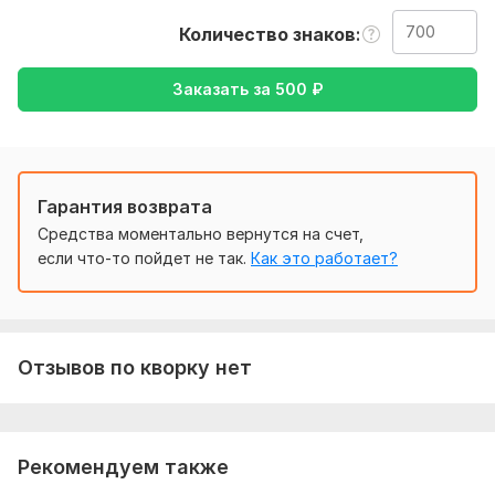
русский , либо же с русского на английский
Количество знаков
Тематика:
Красота и мода,
Спорт,
Туризм и путешествия,
Хобби и увлечения
Заказать за
500
₽
Язык перевода:
с Английского на Русский
с Русского на Английский
Гарантия возврата
Объем услуги в кворке:
700 знаков
Средства моментально вернутся на счет,
если что-то пойдет не так.
Как это работает?
Отзывов по кворку нет
Рекомендуем также