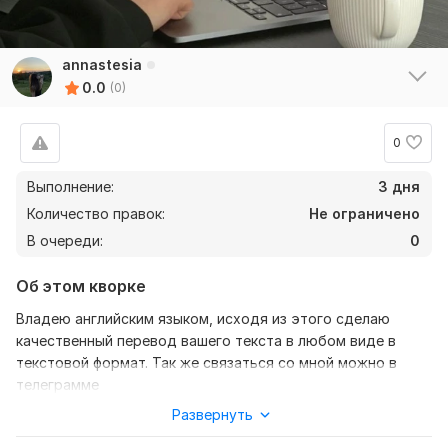
annastesia
0.0
(0)
0
Выполнение:
3 дня
Количество правок:
Не ограничено
В очереди:
0
Об этом кворке
Владею английским языком, исходя из этого сделаю
качественный перевод вашего текста в любом виде в
текстовой формат. Так же связаться со мной можно в
телеграмме
Развернуть
Нужно для заказа:
Ожидаю от вас текст, хотелось бы в формате документа,