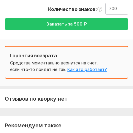
так же уточнение моей работы, перевод с русского на
Количество знаков
английский, либо же с Английского на русский
Тематика:
Кулинария,
Отдых и развлечения,
Семья, дети,
Заказать за
500
₽
Туризм и путешествия,
Хобби и увлечения
Язык перевода:
с Английского на Русский
с Русского на Английский
Гарантия возврата
Объем услуги в кворке:
700 знаков
Средства моментально вернутся на счет,
если что-то пойдет не так.
Как это работает?
Отзывов по кворку нет
Рекомендуем также