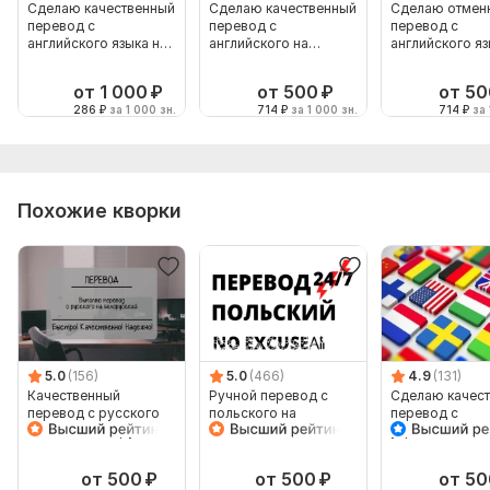
Сделаю качественный
Сделаю качественный
Сделаю отмен
перевод с
перевод с
перевод с
английского языка на
английского на
английского яз
русский
русский
русский
от 1 000
₽
от 500
₽
от 50
286
₽
за 1 000 зн.
714
₽
за 1 000 зн.
714
₽
за 
Похожие кворки
5.0
(156)
5.0
(466)
4.9
(131)
Качественный
Ручной перевод с
Сделаю качес
перевод с русского
польского на
перевод с
языка на белорусский
польский
украинского н
английский и
наоборот
от 500
₽
от 500
₽
от 50