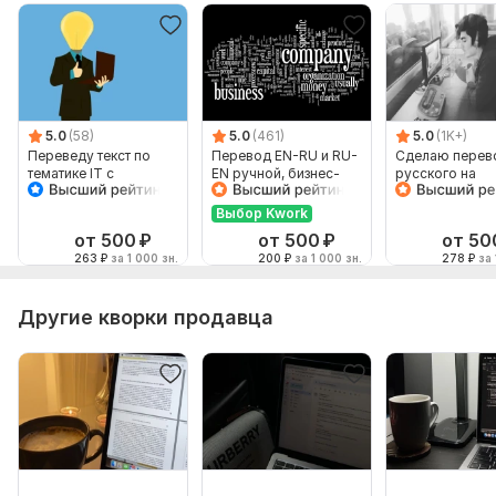
5.0
(58)
5.0
(461)
5.0
(1K+)
Переведу текст по
Перевод EN-RU и RU-
Сделаю перев
тематике IT с
EN ручной, бизнес-
русского на
английского на
английский
английский и
русский, но не
наоборот
Выбор Kwork
наоборот
от 500
₽
от 500
₽
от 50
263
₽
за 1 000 зн.
200
₽
за 1 000 зн.
278
₽
за 
Другие кворки продавца