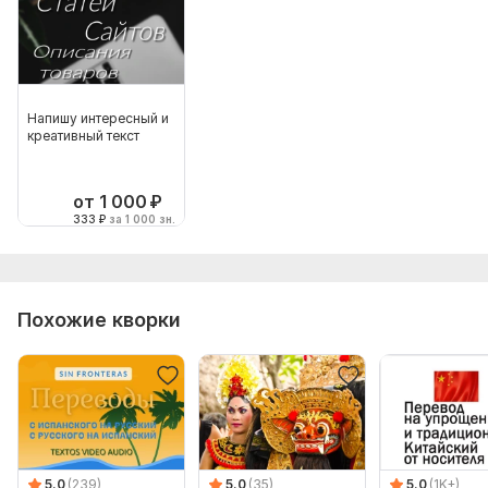
Напишу интересный и
креативный текст
от 1 000
₽
333
₽
за 1 000 зн.
Похожие кворки
5.0
(239)
5.0
(35)
5.0
(1K+)