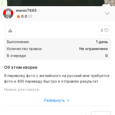
menin7665
0.0
(0)
0
Выполнение:
1 день
Количество правок:
Не ограничено
В очереди:
0
Об этом кворке
Я перевожу фото с английского на русский мне требуется
фото и 400 переведу быстро и отправлю результат
Нужно для заказа:
Что бы выполнить ваш заказ мне нужно фото техники и
Развернуть
гаджетов МОТО и авто пишите Я отвечу сразу надеюсь
вы мне напишете