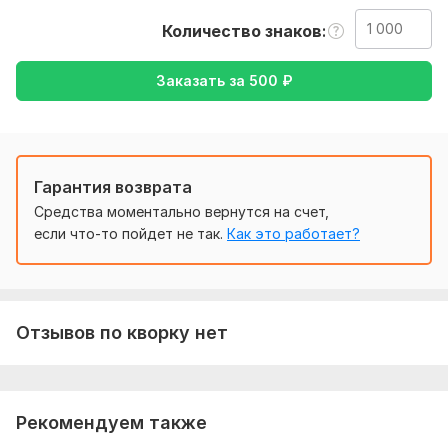
также уточнение моей работы-перевод с английского на
Количество знаков
русский, либо же с р
Тематика:
Интернет и технологии,
Красота и мода,
Заказать за
500
₽
Образование и наука,
Туризм и путешествия,
Другое
Язык перевода:
с Английского на Русский
с Русского на Английский
Гарантия возврата
Объем услуги в кворке:
1 000 знаков
Средства моментально вернутся на счет,
если что-то пойдет не так.
Как это работает?
Отзывов по кворку нет
Рекомендуем также