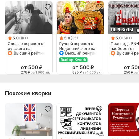
5.0
(1K+)
5.0
(35)
5.0
(6K+)
Сделаю перевод с
Ручной перевод с
Переводы EN-
русского на
Индонезийского на
наоборот от
английский и
Русский и наоборот
профессионал
наоборот
Выбор Kwork
от 500
₽
от 500
₽
от 50
278
₽
за 1 000 зн.
625
₽
за 1 000 зн.
250
₽
за 
Похожие кворки