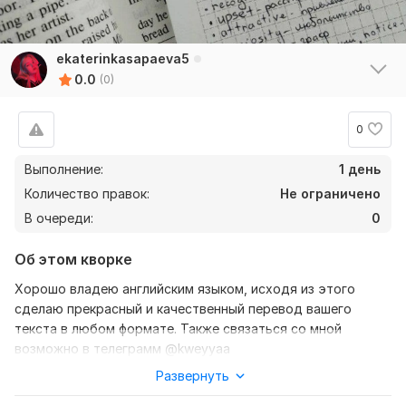
ekaterinkasapaeva5
0.0
(0)
0
Выполнение:
1 день
Количество правок:
Не ограничено
В очереди:
0
Об этом кворке
Хорошо владею английским языком, исходя из этого
сделаю прекрасный и качественный перевод вашего
текста в любом формате. Также связаться со мной
возможно в телеграмм @kweyyaa
Развернуть
Нужно для заказа:
Ожидаю от вас текст, желательно в формате документа,