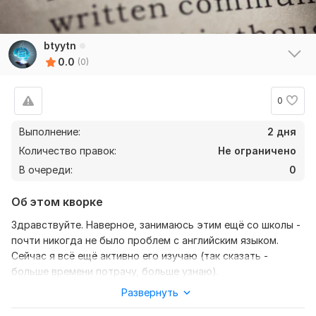
btyytn
0.0
(0)
0
Выполнение:
2 дня
Количество правок:
Не ограничено
В очереди:
0
Об этом кворке
Здравствуйте. Наверное, занимаюсь этим ещё со школы -
почти никогда не было проблем с английским языком.
Сейчас я всё ещё активно его изучаю (так сказать -
больше времени потрачу, больше узнаю).
Развернуть
Нужно для заказа:
Чтобы выполнить задание, от вас мне потребуется