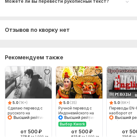
Можете ли вы перевести рукописный текст?
Отзывов по кворку нет
Рекомендуем также
5.0
(1K+)
5.0
(35)
5.0
(6K+)
Сделаю перевод с
Ручной перевод с
Переводы EN-
русского на
Индонезийского на
наоборот от
английский и
Русский и наоборот
профессионал
наоборот
Выбор Kwork
от 500
₽
от 500
₽
от 50
278
₽
за 1 000 зн.
625
₽
за 1 000 зн.
250
₽
за 