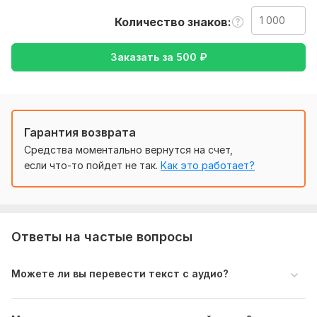
совсем немного - изображение или сам текст, а так же
Количество знаков
информацию о том, насколько дословный я должна
сделать перевод.
Заказать за
500
₽
Тематика:
Культура и искусство,
Медицина и здоровье,
Работа, карьера,
Туризм и путешествия,
Хобби и
увлечения
Язык перевода:
Гарантия возврата
с Английского на Русский
Средства моментально вернутся на счет,
с Русского на Английский
если что-то пойдет не так.
Как это работает?
Объем услуги в кворке:
1 000 знаков
Ответы на частые вопросы
Можете ли вы перевести текст с аудио?