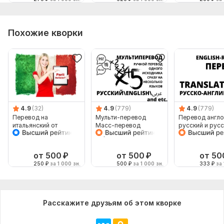
Похожие кворки
4.9
(32)
4.9
(779)
4.9
(779)
Перевод на
Мульти-перевод
Перевод англо
итальянский от
Масс-перевод
русский и рус
носителя
Перевод каталогов
английский
веб-сайтов
от 500
₽
от 500
₽
от 50
250
₽
за 1 000 зн.
500
₽
за 1 000 зн.
333
₽
за 
Расскажите друзьям об этом кворке