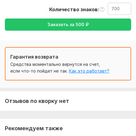
русский , либо же с русского на китайский
Количество знаков
Тематика:
Красота и мода,
Кулинария,
Культура и
искусство,
Работа, карьера,
Семья, дети
Заказать за
500
₽
Язык перевода:
с Китайского на Русский
с Русского на Китайский
Гарантия возврата
Объем услуги в кворке:
700 знаков
Средства моментально вернутся на счет,
если что-то пойдет не так.
Как это работает?
Отзывов по кворку нет
Рекомендуем также