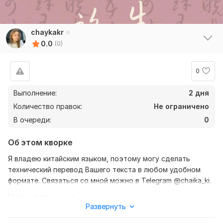
chaykakr
0.0
(0)
0
Выполнение:
2 дня
Количество правок:
Не ограничено
В очереди:
0
Об этом кворке
Я владею китайским языком, поэтому могу сделать
технический перевод Вашего текста в любом удобном
формате. Связаться со мной можно в Telegram @chaika_ki.
Нужно для заказа:
Развернуть
Ожидаю от вас текст, желательно в формате документа,
также уточнение моей работы-перевод с китайского на