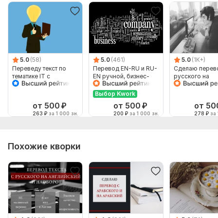
5.0
(58)
5.0
(461)
5.0
(1K+)
Переведу текст по
Перевод EN-RU и RU-
Сделаю перев
тематике IT с
EN ручной, бизнес-
русского на
английского на
английский
английский и
русский, но не
наоборот
Выбор Kwork
наоборот
от 500
₽
от 500
₽
от 50
263
₽
за 1 000 зн.
200
₽
за 1 000 зн.
278
₽
за 
Похожие кворки