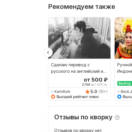
Рекомендуем также
Сделаю перевод с
Ручной
русского на английский и
Индоне
наоборот
Русски
от 500
₽
Выбор 
278
₽
за 1 000 зн.
5.0
(1K+)
Kamilturk
Back_
Отзывы по кворку
Отзывов по кворку нет