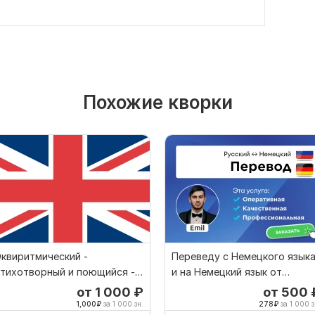
Похожие кворки
квиритмический -
Переведу с Немецкого язык
тихотворный и поющийся -
и на Немецкий язык от
еревод песен
носителя языка
от 1 000
₽
от 500
1,000
₽
за 1 000 зн.
278
₽
за 1 000 з