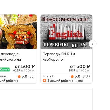
 перевод с
Переводы EN-RU и
Качест
зийского на
наоборот от
русско
й и наоборот
профессионала
язык и
от 500
₽
от 500
₽
Kwork
625
₽
за 1 000 зн.
250
₽
за 1 000 зн.
5.0
(35)
5.0
(6K+)
book
DroBit
Damet