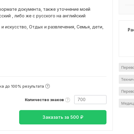
формате документа, также уточнение моей
ский , либо же с русского на английский
 и искусство,
Отдых и развлечения,
Семья, дети,
Ра
Перево
Технич
а до 100% результата
Перево
Количество знаков
Медиц
Заказать за
500
₽