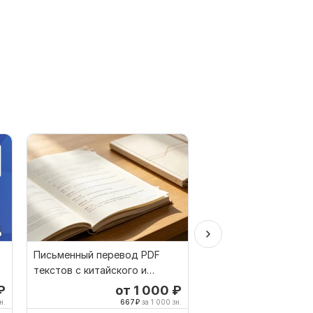
а
Письменный перевод PDF
Ручной перевод с по
текстов с китайского и
на польский
английского
₽
от 1 000
₽
о
н.
667
₽
за 1 000 зн.
500