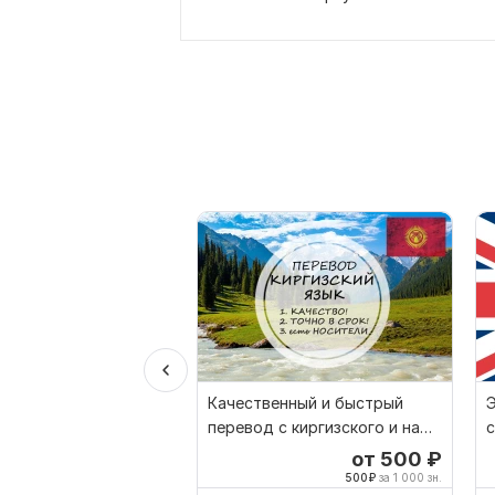
Качественный и быстрый
Э
перевод с киргизского и на
с
киргизский
п
от 500
₽
500
₽
за 1 000 зн.