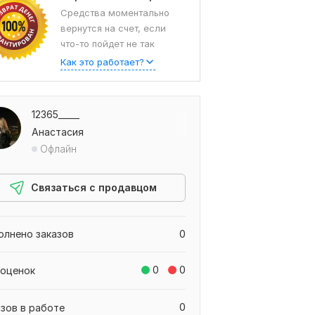
Средства моментально
вернутся на счет, если
что-то пойдет не так
Как это работает?
12365_____
Анастасия
Офлайн
Связаться с продавцом
олнено заказов
0
0
0
 оценок
0
азов в работе