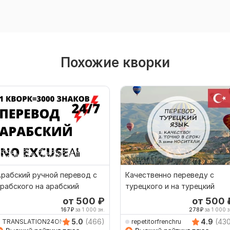
Похожие кворки
рабский ручной перевод с
Качественно переведу с
рабского на арабский
турецкого и на турецкий
от 500
₽
от 500
167
₽
за 1 000 зн.
278
₽
за 1 000 з
5.0
(466)
4.9
(43
TRANSLATION24ON7
repetitorfrenchru