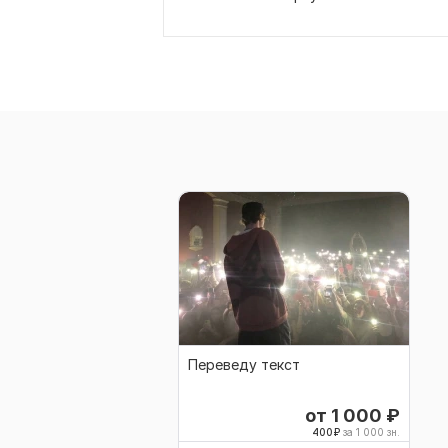
Переведу текст
от 1 000
₽
400
₽
за 1 000 зн.