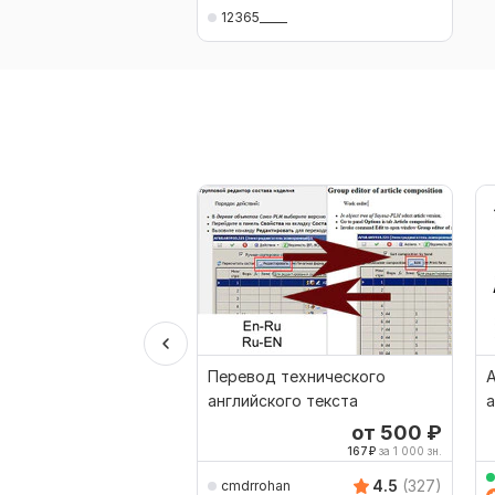
12365_____
Перевод технического
А
английского текста
а
от 500
₽
167
₽
за 1 000 зн.
4.5
(327)
cmdrrohan