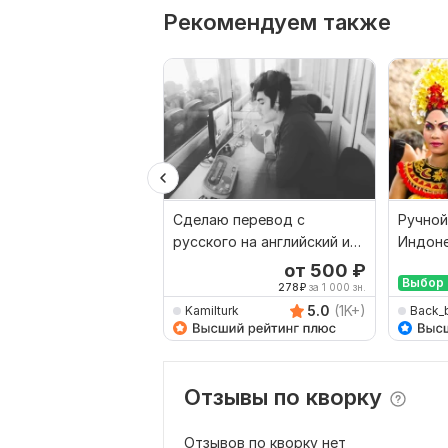
Рекомендуем также
Сделаю перевод с
Ручной
русского на английский и
Индоне
наоборот
Русски
от 500
₽
Выбор 
278
₽
за 1 000 зн.
5.0
(1K+)
Kamilturk
Back_
Отзывы по кворку
Отзывов по кворку нет