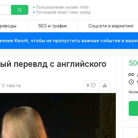
Пользователей онлайн: 1499
Последний заказ: 1 мин. назад
ереводы
SEO и трафик
Соцсети и маркетинг
ение Kwork, чтобы не пропустить важные события в ваше
50
ый перевлд с английского
С текста
0
Кол