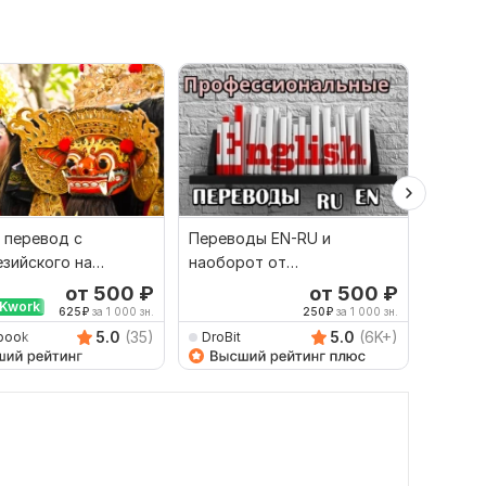
 перевод с
Переводы EN-RU и
Сдела
зийского на
наоборот от
перево
й и наоборот
профессионала
англий
от 500
₽
от 500
₽
Kwork
Выбор
625
₽
за 1 000 зн.
250
₽
за 1 000 зн.
5.0
(35)
5.0
(6K+)
book
DroBit
Dimitr