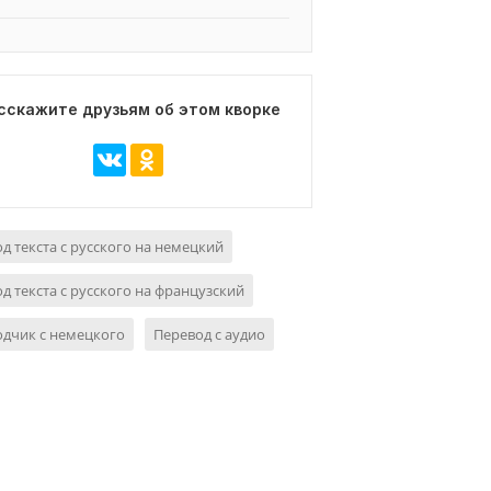
сскажите друзьям об этом кворке
д текста с русского на немецкий
д текста с русского на французский
дчик с немецкого
Перевод с аудио