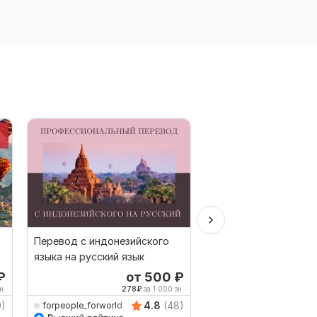
Перевод с индонезийского
Профессиональный 
языка на русский язык
текста с английского
русский язык
₽
от 500
₽
о
Выбор Kwork
н.
278
₽
за 1 000 зн.
125
0)
4.8
(48)
forpeople_forworld
Natalya_IV