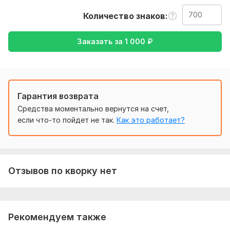
русский , либо же с русского на английский
Количество знаков
Тематика:
Интернет и технологии,
Красота и мода,
Работа, карьера,
Туризм и путешествия,
Другое
Заказать за
1 000
₽
Язык перевода:
с Английского на Русский
с Русского на Английский
Гарантия возврата
Объем услуги в кворке:
700 знаков
Средства моментально вернутся на счет,
если что-то пойдет не так.
Как это работает?
Отзывов по кворку нет
Рекомендуем также