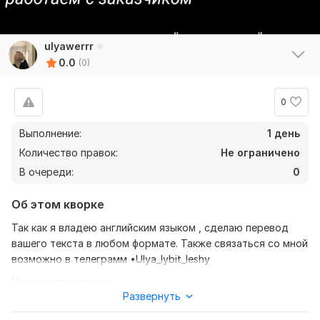
ulyawerrr
0.0
(0)
0
Выполнение:
1 день
Количество правок:
Не ограничено
В очереди:
0
Об этом кворке
Так как я владею английским языком , сделаю перевод
вашего текста в любом формате. Также связаться со мной
возможно в телеграмм •Ulya_lybit_leshy
Нужно для заказа:
Развернуть
Ожидаю от вас текст, желательно в формате документа,
также уточнение моей работы-перевод с английского на