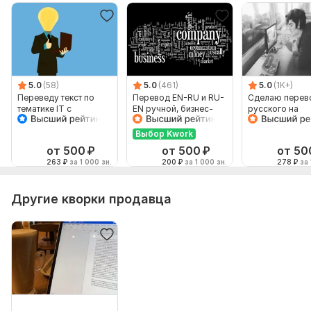
5.0
(58)
5.0
(461)
5.0
(1K+)
Переведу текст по
Перевод EN-RU и RU-
Сделаю перев
тематике IT с
EN ручной, бизнес-
русского на
английского на
английский
английский и
русский, но не
наоборот
Выбор Kwork
наоборот
от 500
₽
от 500
₽
от 50
263
₽
за 1 000 зн.
200
₽
за 1 000 зн.
278
₽
за 
Другие кворки продавца