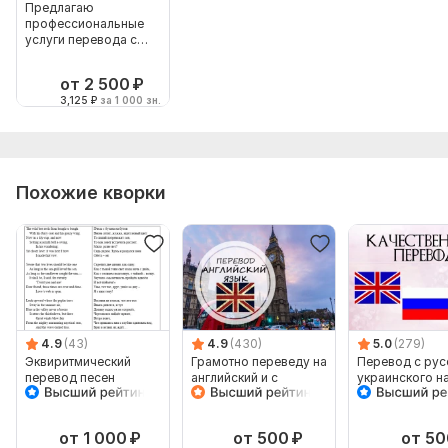
Предлагаю
профессиональные
услуги перевода с
любого языка на
русский
от 2 500
₽
3,125
₽
за 1 000 зн.
Похожие кворки
4.9
(43)
4.9
(430)
5.0
(279)
Эквиритмический
Грамотно переведу на
Перевод с рус
перевод песен
английский и с
украинского н
английского
английский и
наоборот
от 1 000
₽
от 500
₽
от 50