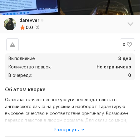
darevver
0.0
(0)
0
Выполнение:
3 дня
Количество правок:
Не ограничено
В очереди:
0
Об этом кворке
Оказываю качественные услуги перевода текста с
английского языка на русский и наоборот. Гарантирую
высокое качество и соответствие оригиналу. Возможен
перевод текстов в любом формате. Для связи со мной,
пожалуйста, пишите в телеграм @meuvs
Развернуть
Нужно для заказа: