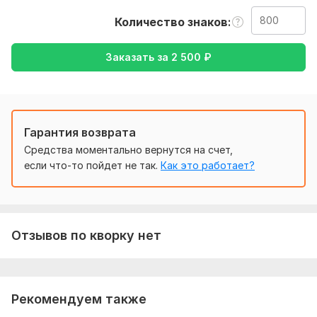
Ожидаю от вас текст, желательно в формате документа,
Количество знаков
также уточнение моей работы - перевод с английского на
русский, либо же с русского на английский.
Заказать за
2 500
₽
Оплата должна быть в тенге.
Тематика:
Авто и мото,
Интернет и технологии,
Медицина и здоровье,
Строительство,
Юридическая
Язык перевода:
Гарантия возврата
с Английского на Русский
Средства моментально вернутся на счет,
с Русского на Английский
если что-то пойдет не так.
Как это работает?
Объем услуги в кворке:
800 знаков
Отзывов по кворку нет
Рекомендуем также