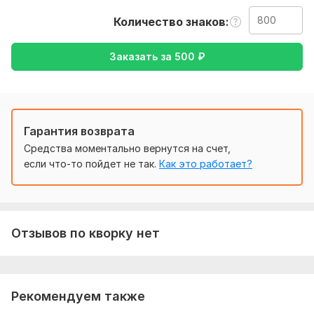
также уточнение моей работы-перевод с английского на
Количество знаков
русский, либо же с русского на английский
Тематика:
Красота и мода,
Образование и наука,
Отдых и
Заказать за
500
₽
развлечения,
Спорт,
Хобби и увлечения
Язык перевода:
с Английского на Русский
с Русского на Английский
Гарантия возврата
Объем услуги в кворке:
800 знаков
Средства моментально вернутся на счет,
если что-то пойдет не так.
Как это работает?
Отзывов по кворку нет
Рекомендуем также