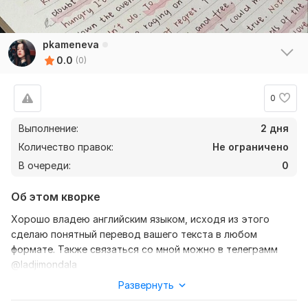
pkameneva
0.0
(0)
0
Выполнение:
2 дня
Количество правок:
Не ограничено
В очереди:
0
Об этом кворке
Хорошо владею английским языком, исходя из этого
сделаю понятный перевод вашего текста в любом
формате. Также связаться со мной можно в телеграмм
@ladjimondala
Развернуть
Нужно для заказа:
Ожидаю от вас текст, желательно в формате документа,