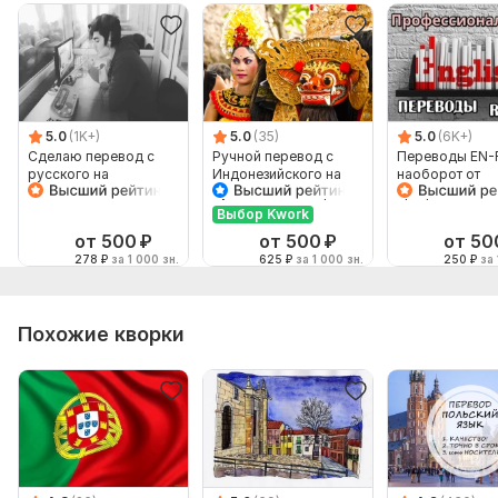
5.0
(1K+)
5.0
(35)
5.0
(6K+)
Сделаю перевод с
Ручной перевод с
Переводы EN-
русского на
Индонезийского на
наоборот от
английский и
Русский и наоборот
профессионал
наоборот
Выбор Kwork
от 500
₽
от 500
₽
от 50
278
₽
за 1 000 зн.
625
₽
за 1 000 зн.
250
₽
за 
Похожие кворки