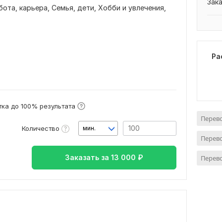
Зак
бота, карьера,
Семья, дети,
Хобби и увлечения,
Ра
ка до 100% результата
Перево
Количество
мин.
Перево
Заказать за
13 000
₽
Перев