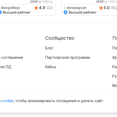
250
₽
за 1 000 зн.
250
₽
за 1 000 з
4.9
(32)
5.0
(15
MangoMaya
enriquegciah
Сообщество
П
Блог
По
 соглашение
Партнерская программа
Фр
тки ПД
Кейсы
Ка
Ру
Мо
ы
cookie
, чтобы анализировать посещения и делать сайт