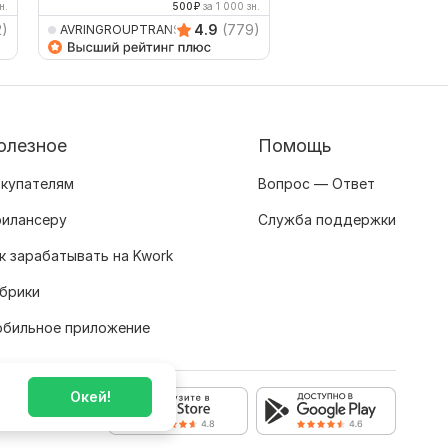
н.
500
₽
за 1 000 зн.
200
2)
4.9
(779)
AVRINGROUPTRANSLATIO
kengtranslate
олезное
Помощь
купателям
Вопрос — Ответ
илансеру
Служба поддержки
к зарабатывать на Kwork
брики
бильное приложение
Окей!