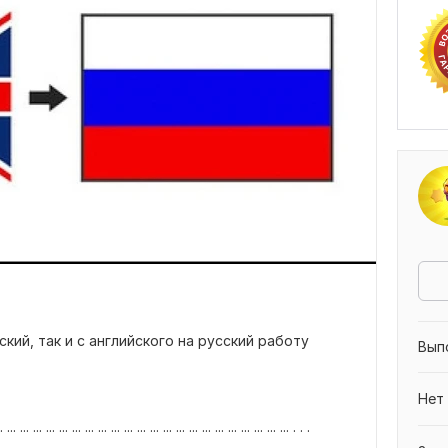
ский, так и с английского на русский работу
Вып
Нет
... ... ... ... ... ... ... ... ... ... ... ... ... ... ... ... ... . . .