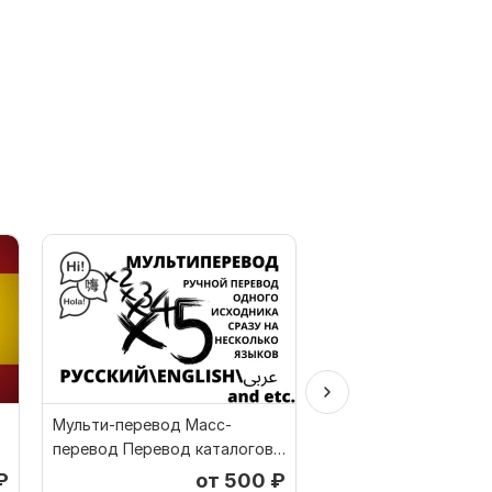
Мульти-перевод Масс-
Перевод текстов Ан
перевод Перевод каталогов
Русский
веб-сайтов
₽
от 500
₽
о