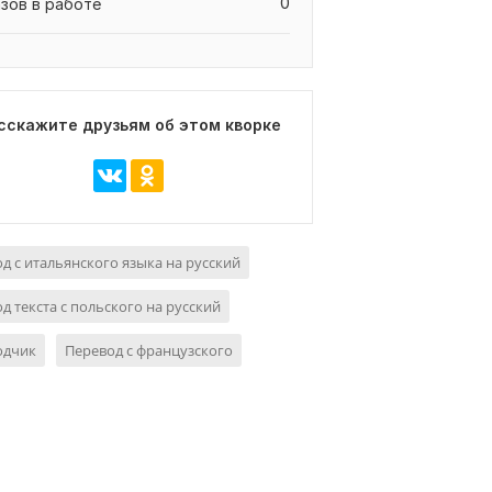
0
азов в работе
сскажите друзьям об этом кворке
д с итальянского языка на русский
д текста с польского на русский
одчик
Перевод с французского