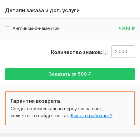
работы детали, то, на чем переводчику сделать акцент.
Детали заказа и доп. услуги
Тематика:
Интернет и технологии,
Образование и наука,
Отдых и развлечения,
Туризм и путешествия,
Английский-немецкий
+200
₽
Юридическая
Язык перевода:
с Английского на Русский
Количество знаков
с Русского на Английский
Объем услуги в кворке:
2 000 знаков
Заказать за
500
₽
Гарантия возврата
Средства моментально вернутся на счет,
если что-то пойдет не так.
Как это работает?