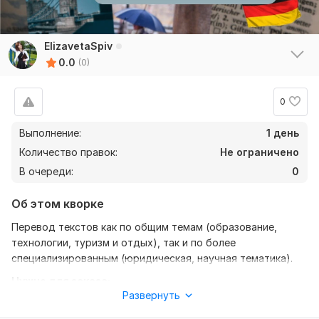
ElizavetaSpiv
0.0
(0)
0
Выполнение:
1 день
Количество правок:
Не ограничено
В очереди:
0
Об этом кворке
Перевод текстов как по общим темам (образование,
технологии, туризм и отдых), так и по более
специализированным (юридическая, научная тематика).
Нужно для заказа:
Развернуть
Текстовый файл, желательно Word или PDF. Также
необходимо указать тему перевода и необходимые для