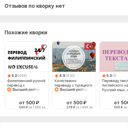
Отзывов по кворку нет
Похожие кворки
5.0
(466)
4.9
(430)
5.0
(1)
Филиппинский ручной
Качественно
Переведу текст
перевод с
переведу с турецкого
Английского н
филиппинского на
и на турецкий
Русский язык , 
филиппинский
наоборот
от 500
₽
от 500
₽
от 50
500
₽
за 1 000 зн.
278
₽
за 1 000 зн.
500
₽
за 