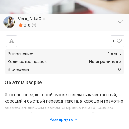
Vero_Nika0
0.0
(0)
0
Выполнение:
1 день
Количество правок:
Не ограничено
В очереди:
0
Об этом кворке
Я тот человек, который сможет сделать качественный,
хороший и быстрый перевод текста. я хорошо и грамотно
владею английским языком. опираясь на это, сделаю
качественный перевод вашего текста в любом формате, в
Развернуть
срок! с английского на русский или с русского на
английский.