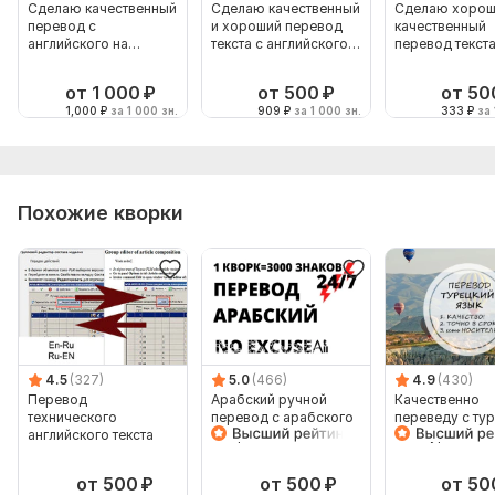
Сделаю качественный
Сделаю качественный
Сделаю хорош
перевод с
и хороший перевод
качественный
английского на
текста с английского
перевод текста
русский
на русский
английского на
русский
от 1 000
₽
от 500
₽
от 50
1,000
₽
за 1 000 зн.
909
₽
за 1 000 зн.
333
₽
за 
Похожие кворки
4.5
(327)
5.0
(466)
4.9
(430)
Перевод
Арабский ручной
Качественно
технического
перевод с арабского
переведу с ту
английского текста
на арабский
и на турецкий
от 500
₽
от 500
₽
от 50