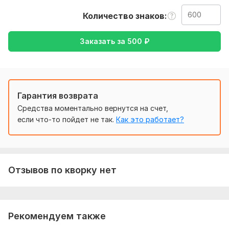
Нужно для заказа:
Количество знаков
Ожидаю от вас текст, желательно в формате документа,
также уточнение моей работы-перевод с английского на
Заказать за
500
₽
русский , либо же с русского на английский.
Тематика:
Красота и мода,
Отдых и развлечения,
Спорт,
Хобби и увлечения
Язык перевода:
Гарантия возврата
с Английского на Русский
Средства моментально вернутся на счет,
с Русского на Английский
если что-то пойдет не так.
Как это работает?
Объем услуги в кворке:
600 знаков
Отзывов по кворку нет
Рекомендуем также