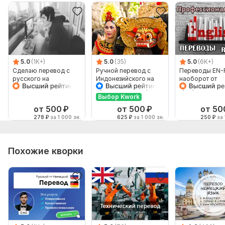
5.0
(1K+)
5.0
(35)
5.0
(6K+)
Сделаю перевод с
Ручной перевод с
Переводы EN-
русского на
Индонезийского на
наоборот от
английский и
Русский и наоборот
профессионал
наоборот
Выбор Kwork
от 500
₽
от 500
₽
от 50
278
₽
за 1 000 зн.
625
₽
за 1 000 зн.
250
₽
за 
Похожие кворки