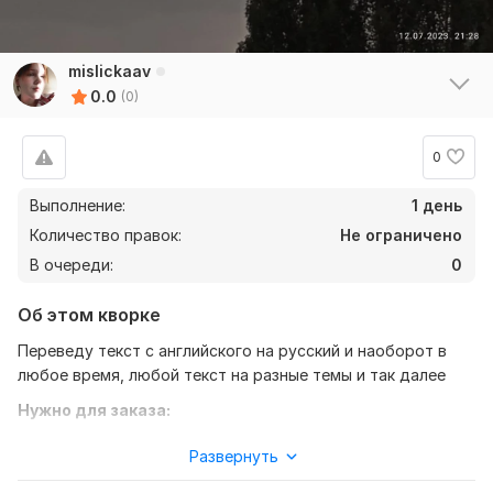
mislickaav
0.0
(0)
0
Выполнение:
1 день
Количество правок:
Не ограничено
В очереди:
0
Об этом кворке
Переведу текст с английского на русский и наоборот в
любое время, любой текст на разные темы и так далее
Нужно для заказа:
Откликнуться и прислать текст который нужно перевести
Развернуть
с одного языка на другой, указать срок за который нужно
перевести текст