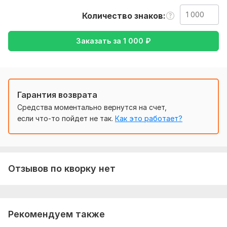
Тематика:
Авто и мото,
Работа, карьера,
Семья, дети,
Количество знаков
Спорт,
Другое
Заказать за
1 000
₽
Язык перевода:
с Английского на Русский
с Русского на Английский
Объем услуги в кворке:
1 000 знаков
Гарантия возврата
Средства моментально вернутся на счет,
если что-то пойдет не так.
Как это работает?
Отзывов по кворку нет
Рекомендуем также