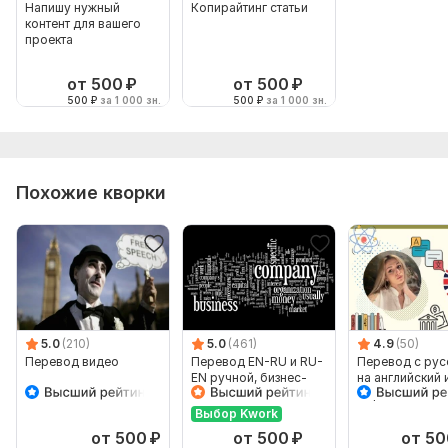
Напишу нужный
Копирайтинг статьи
контент для вашего
проекта
от 500
₽
от 500
₽
500
₽
за 1 000 зн.
500
₽
за 1 000 зн.
Похожие кворки
5.0
(210)
5.0
(461)
4.9
(50)
Перевод видео
Перевод EN-RU и RU-
Перевод с рус
EN ручной, бизнес-
на английский 
английский
обратно
Выбор Kwork
от 500
₽
от 500
₽
от 50