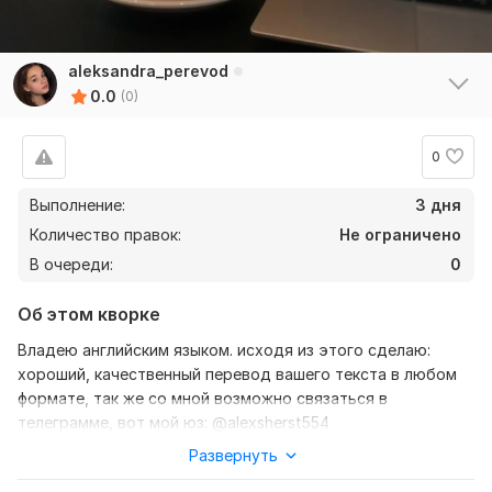
aleksandra_perevod
0.0
(0)
0
Выполнение:
3 дня
Количество правок:
Не ограничено
В очереди:
0
Об этом кворке
Владею английским языком. исходя из этого сделаю:
хороший, качественный перевод вашего текста в любом
формате, так же со мной возможно связаться в
телеграмме, вот мой юз: @alexsherst554
Развернуть
Нужно для заказа:
Ожидаю от вас текст, желательно в формате документа,