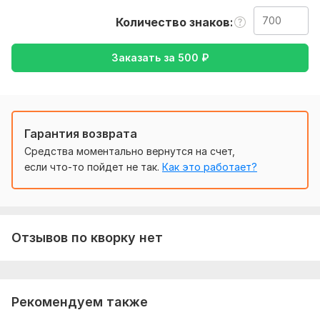
также точнее мои работы перевод- с английского на
Количество знаков
русский или русского на английский
Тематика:
Другое
Заказать за
500
₽
Язык перевода:
с Английского на Русский
Объем услуги в кворке:
700 знаков
Гарантия возврата
Средства моментально вернутся на счет,
если что-то пойдет не так.
Как это работает?
Отзывов по кворку нет
Рекомендуем также