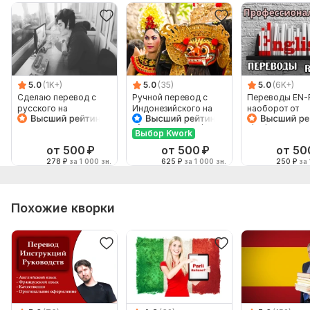
5.0
(1K+)
5.0
(35)
5.0
(6K+)
Сделаю перевод с
Ручной перевод с
Переводы EN-
русского на
Индонезийского на
наоборот от
английский и
Русский и наоборот
профессионал
наоборот
Выбор Kwork
от 500
₽
от 500
₽
от 50
278
₽
за 1 000 зн.
625
₽
за 1 000 зн.
250
₽
за 
Похожие кворки