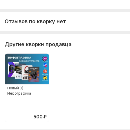
Язык перевода:
с Русского на Английский
с Английского на Русский
Отзывов по кворку нет
Объем услуги в кворке:
2 листа
Другие кворки продавца
Новый
(1)
Инфографика
500
₽