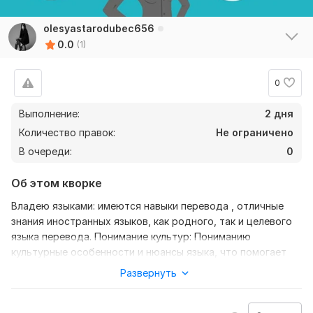
olesyastarodubec656
0.0
(1)
0
Выполнение:
2 дня
Количество правок:
Не ограничено
В очереди:
0
Об этом кворке
Владею языками: имеются навыки перевода , отличные
знания иностранных языков, как родного, так и целевого
языка перевода. Понимание культур: Пониманию
культурные особенности и нюансы языка, что помогает
точно передавать смысл и контекст переводимого текста.
Развернуть
Опыт в переводе: Опыт работы в качестве переводчика,
как письменного, так и устного, способствует развитию