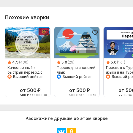
Похожие кворки
4.9
(430)
5.0
(29)
5.0
(1K+)
Качественный и
Перевод на японский
Перевод с Тур
быстрый перевод с
язык
языка и на Тур
киргизского и на
язык от носите
киргизский
языка
от 500
₽
от 500
₽
от 50
500
₽
за 1 000 зн.
500
₽
за 1 000 зн.
278
₽
за 
Расскажите друзьям об этом кворке