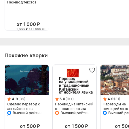
Перевод текстов
от 1 000
₽
2,000
₽
за 1 000 зн.
Похожие кворки
4.9
(39)
5.0
(1K+)
4.9
(31)
Сделаю перевод с
Перевод на китайский
Переводы на
английского на
от носителя языка
немецкий язык
русский
от 500
₽
от 1 500
₽
от 50