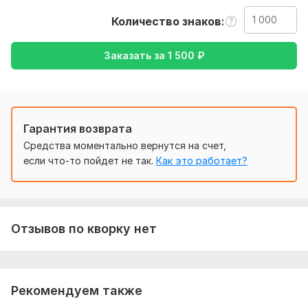
русский, или с русского на английский)
Количество знаков
Тематика:
Другое
Заказать за
1 500
₽
Язык перевода:
с Английского на Русский
с Русского на Английский
Объем услуги в кворке:
1 000 знаков
Гарантия возврата
Средства моментально вернутся на счет,
если что-то пойдет не так.
Как это работает?
Отзывов по кворку нет
Рекомендуем также