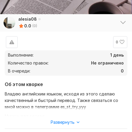
alesia08
0.0
(0)
0
Выполнение:
1 день
Количество правок:
Не ограничено
В очереди:
0
Об этом кворке
Владею английским языком, исходя из этого сделаю
качественный и быстрый перевод. Также связаться со
мной можно в телеграмме es_st_try_yyy
Нужно для заказа:
Развернуть
Ожидаю от вас текст, желательно в формате документа,
также уточнение моей работы ( перевод с английского на