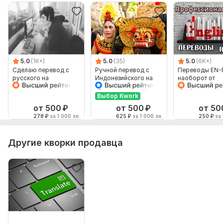
5.0
(1K+)
5.0
(35)
5.0
(6K+)
Сделаю перевод с
Ручной перевод с
Переводы EN-
русского на
Индонезийского на
наоборот от
английский и
Русский и наоборот
профессионал
наоборот
Выбор Kwork
от 500
₽
от 500
₽
от 50
278
₽
за 1 000 зн.
625
₽
за 1 000 зн.
250
₽
за 
Другие кворки продавца