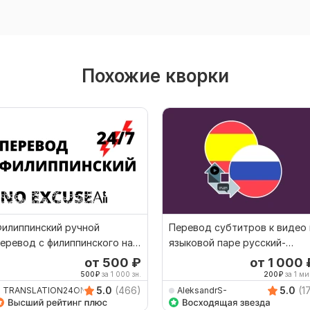
Похожие кворки
илиппинский ручной
Перевод субтитров к видео 
еревод с филиппинского на
языковой паре русский-
илиппинский
испанский
от 500
₽
от 1 000
500
₽
за 1 000 зн.
200
₽
за 1 ми
5.0
(466)
5.0
(1
TRANSLATION24ON7
AleksandrS-