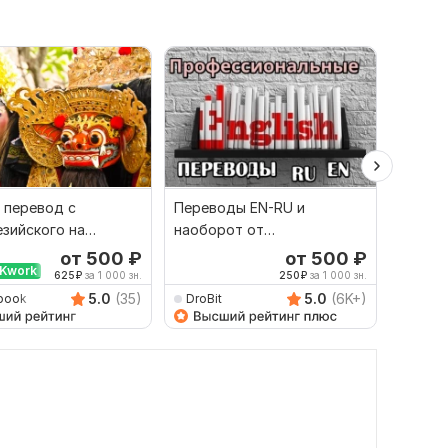
 перевод с
Переводы EN-RU и
Сдела
зийского на
наоборот от
перево
й и наоборот
профессионала
англий
от 500
₽
от 500
₽
Kwork
Выбор
625
₽
за 1 000 зн.
250
₽
за 1 000 зн.
5.0
(35)
5.0
(6K+)
book
DroBit
Dimitr