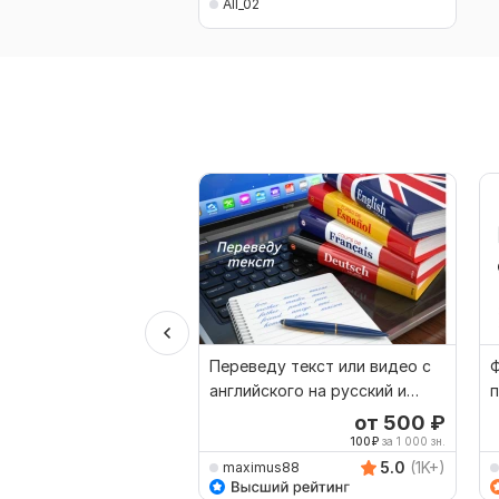
All_02
Переведу текст или видео с
Ф
английского на русский и
п
наоборот
ф
от 500
₽
100
₽
за 1 000 зн.
5.0
(1K+)
maximus88