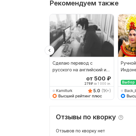
Рекомендуем также
Сделаю перевод с
Ручной
русского на английский и
Индоне
наоборот
Русски
от 500
₽
Выбор 
278
₽
за 1 000 зн.
5.0
(1K+)
Kamilturk
Back_
Отзывы по кворку
Отзывов по кворку нет