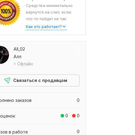
Средства моментально
вернутся на счет, если
что-то пойдет не так
Как это работает?
All_02
Алл
Офлайн
Связаться с продавцом
олнено заказов
0
0
0
 оценок
0
азов в работе