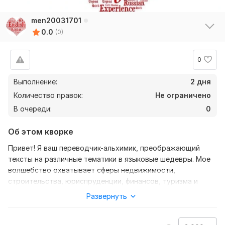
men20031701
0.0
(0)
0
Выполнение:
2 дня
Количество правок:
Не ограничено
В очереди:
0
Об этом кворке
Привет! Я ваш переводчик-альхимик, преображающий
тексты на различные тематики в языковые шедевры. Мое
волшебство охватывает сферы недвижимости,
строительства, юриспруденции, финансов, туризма и
даже кулинарии.
Развернуть
От учебников до художественной литературы, от научных
статей до игровых приложений — я перевожу все, что вам