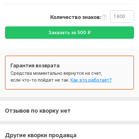
Каждый кандидат на ваш проект выполняет тестовое
задание, включающее отрывок из вашего заказа.
Количество знаков
После завершения тестового задания все участники
обязаны изучить обезличенные результаты других
Заказать за
500
₽
претендентов и выставить свои оценки. Эта опция
гарантирует, что соискатель не может перейти к этапу
подачи заявки на ваш заказ без объективного выбора
лучшего перевода текста. Анонимность в голосовании
обеспечивает объективность, поскольку автор видит
Гарантия возврата
только обезличенные работы своих коллег.
Средства моментально вернутся на счет,
На основе этих оценок формируется рейтинг всех
если что-то пойдет не так.
Как это работает?
кандидатов на ваш заказ.
Реализована эффективная Email-рассылка уведомлений о
новых заказах по всей базе переводчиков, обеспечивая
мгновенное информирование специалистов.
Отзывов по кворку нет
Нужно для заказа:
Заполните соответствующие поля на странице
Другие кворки продавца
https://translatorsauction.com/ru/createorder
. При размещении