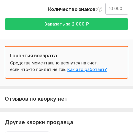
Тематика:
Авто и мото,
Красота и мода,
Культура и
Количество знаков
искусство,
Недвижимость,
Отдых и развлечения
Заказать за
2 000
₽
Язык перевода:
с Английского на Русский
Объем услуги в кворке:
10 000 знаков
Гарантия возврата
Средства моментально вернутся на счет,
если что-то пойдет не так.
Как это работает?
Отзывов по кворку нет
Другие кворки продавца