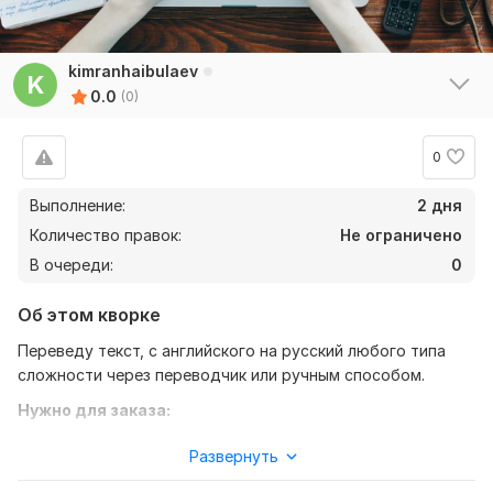
kimranhaibulaev
K
0.0
(0)
0
Выполнение:
2 дня
Количество правок:
Не ограничено
В очереди:
0
Об этом кворке
Переведу текст, с английского на русский любого типа
сложности через переводчик или ручным способом.
Нужно для заказа:
Пришлите текст для перевода скажите как переводить
Развернуть
ручным способом или можно через перводчик. Надеюсь
мы договоримся