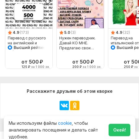
4.9
(173)
5.0
(3)
4.9
(32)
Перевод с русского
Нужен переводчик.
Перевод на
на английский и
Давай КО МНЕ.
итальянский от
обратно
Предлагаю свои
носителя
услуги переводчика
от 500
₽
от 500
₽
от 50
125
₽
за 1 000 зн.
200
₽
за 1 000 зн.
250
₽
за 
Расскажите друзьям об этом кворке
Мы используем файлы
cookie
, чтобы
анализировать посещения и делать сайт
Окей!
удобнее.