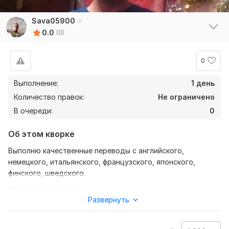
Sava05900
0.0
(0)
0
Выполнение:
1 день
Количество правок:
Не ограничено
В очереди:
0
Об этом кворке
Выполню качественные переводы с английского,
немецкого, итальянского, французского, японского,
финского, шведского.
Нужно для заказа:
Развернуть
Тексты для перевода, любого объёма , перевод будет
сделан в кротчайшие сроки, присылайте , цена по
договорённости.