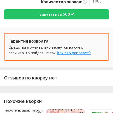
Количество знаков
Тематика:
Интернет и технологии,
Кулинария,
Медицина и
здоровье,
Образование и наука,
Работа, карьера
Заказать за
500
₽
Язык перевода:
с Русского на Английский
с Английского на Русский
Гарантия возврата
Объем услуги в кворке:
1 000 знаков
Средства моментально вернутся на счет,
если что-то пойдет не так.
Как это работает?
Отзывов по кворку нет
Похожие кворки