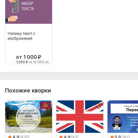
Напишу текст с
изображений
от 1 000
₽
1,000
₽
за 10 000 зн.
Похожие кворки
4.9
(430)
4.9
(43)
5.0
(1K+)