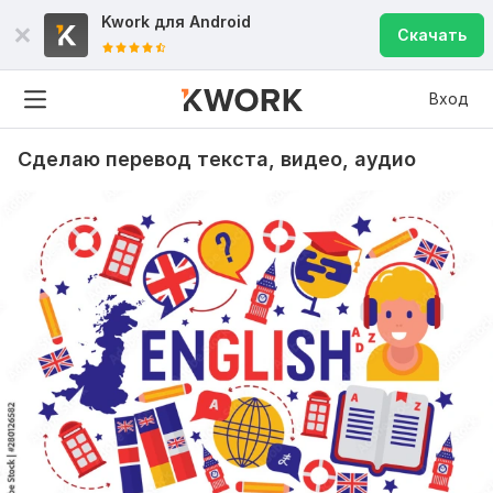
Kwork для
Android
Скачать
Вход
Сделаю перевод текста, видео, аудио