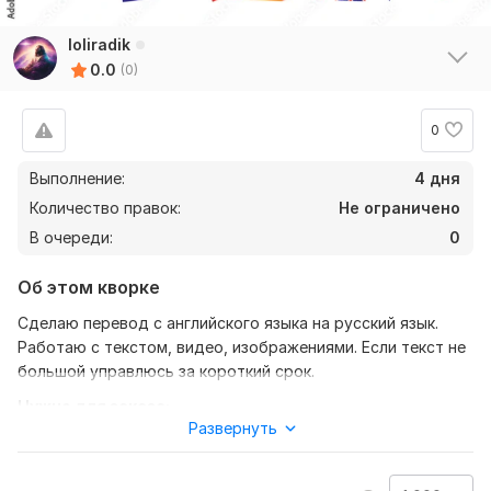
loliradik
0.0
(0)
0
Выполнение:
4 дня
Количество правок:
Не ограничено
В очереди:
0
Об этом кворке
Сделаю перевод с английского языка на русский язык.
Работаю с текстом, видео, изображениями. Если текст не
большой управлюсь за короткий срок.
Нужно для заказа:
Развернуть
Чтобы я выполнил заказ, пришлите файлы для которых
нужен перевод. Когда буду работать, возможно
понадобится задать вам вопросы. Выполню работу за 3-4