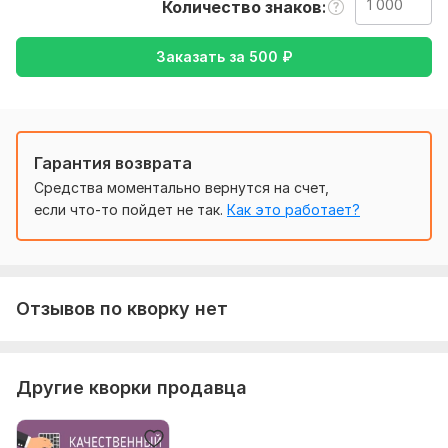
Количество знаков
в зависимости от объема. Если что-то не понравится
переделаю бесплатно.
Заказать за
500
₽
Тематика:
Кулинария,
Культура и искусство,
Семья, дети,
Спорт,
Туризм и путешествия
Язык перевода:
с Английского на Русский
Гарантия возврата
с Русского на Английский
Средства моментально вернутся на счет,
Объем услуги в кворке:
1 000 знаков
если что-то пойдет не так.
Как это работает?
Отзывов по кворку нет
Другие кворки продавца